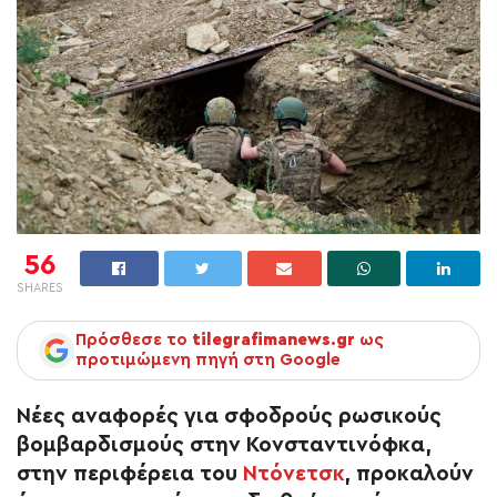
56
SHARES
Πρόσθεσε το
tilegrafimanews.gr
ως
προτιμώμενη πηγή στη Google
Νέες αναφορές για σφοδρούς ρωσικούς
βομβαρδισμούς στην Κονσταντινόφκα,
στην περιφέρεια του
Ντόνετσκ
, προκαλούν