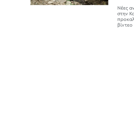
Νέες α
στην Κ
προκαλ
βίντεο .