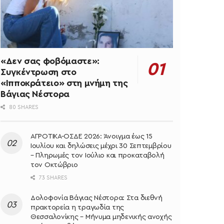
«Δεν σας φοβόμαστε»:
Συγκέντρωση στο
«Ιπποκράτειο» στη μνήμη της
Βάγιας Νέστορα
80 SHARES
ΑΓΡΟΤΙΚΑ-ΟΣΔΕ 2026: Άνοιγμα έως 15
Ιουλίου και δηλώσεις μέχρι 30 Σεπτεμβρίου
– Πληρωμές τον Ιούλιο και προκαταβολή
τον Οκτώβριο
73 SHARES
Δολοφονία Βάγιας Νέστορα: Στα διεθνή
πρακτορεία η τραγωδία της
Θεσσαλονίκης – Μήνυμα μηδενικής ανοχής