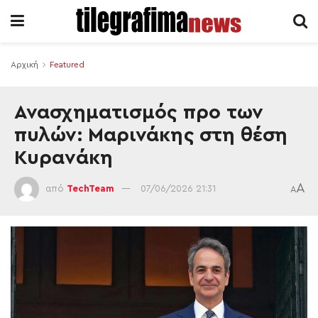
Αρχική
Featured
Ανασχηματισμός προ των
πυλών: Μαρινάκης στη θέση
Κυρανάκη
A
από
TechTeam
07/06/2026 21:31
A