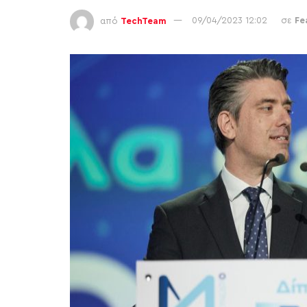
από
TechTeam
09/04/2023 12:02
σε
Fe