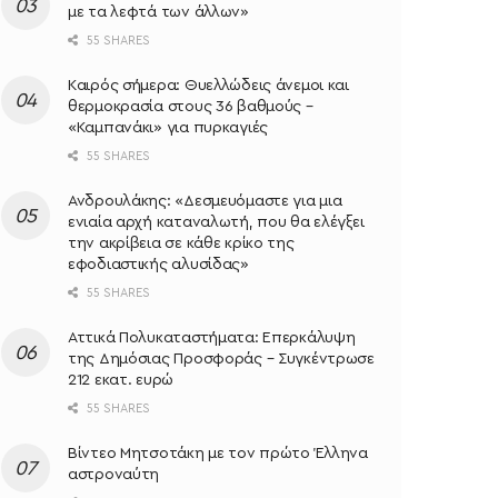
με τα λεφτά των άλλων»
55 SHARES
Καιρός σήμερα: Θυελλώδεις άνεμοι και
θερμοκρασία στους 36 βαθμούς –
«Καμπανάκι» για πυρκαγιές
55 SHARES
Ανδρουλάκης: «Δεσμευόμαστε για μια
ενιαία αρχή καταναλωτή, που θα ελέγξει
την ακρίβεια σε κάθε κρίκο της
εφοδιαστικής αλυσίδας»
55 SHARES
Αττικά Πολυκαταστήματα: Επερκάλυψη
της Δημόσιας Προσφοράς – Συγκέντρωσε
212 εκατ. ευρώ
55 SHARES
Bίντεο Μητσοτάκη με τον πρώτο Έλληνα
αστροναύτη