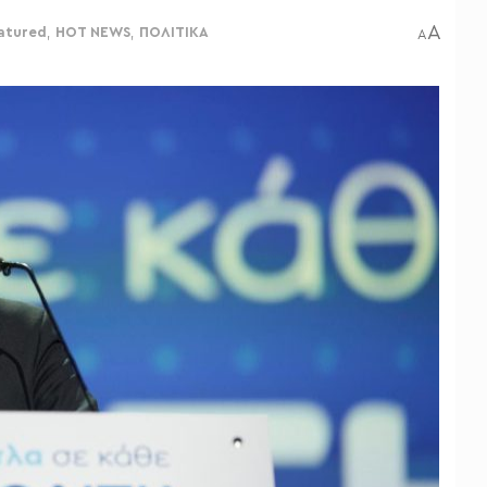
A
atured
,
HOT NEWS
,
ΠΟΛΙΤΙΚΑ
A