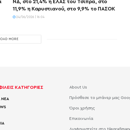
α
ΝΔ, στο 21,4% η ΕΛΑΣ του Τσίπρα, στο
11,9% η Καρυστιανού, στο 9,9% το ΠΑΣΟΚ
24/06/2026 | 16:04
LOAD MORE
ΙΛΕΙΣ ΚΑΤΗΓΟΡΙΕΣ
About Us
Πρόσθεσε το μπάνερ μας Goo
 ΝΕΑ
EWS
Όροι χρήσης
Επικοινωνία
ΙΑ
Διαφημιστείτε στο tilegrafima