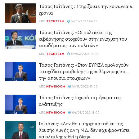
Τάσος Γαϊτάνης : Στηρίζουμε την κοινωνία 4
χρόνια
ΑΠΌ
TECHTEAM
16/05/2023 06:45
Τάσος Γαϊτάνης: «Οι πολιτικές της
κυβέρνησης στοχεύουν στην ενίσχυση του
εισοδήματος των πολιτών»
ΑΠΌ
TECHTEAM
09/04/2023 12:02
Τάσος Γαϊτάνης: «Στον ΣΥΡΙΖΑ ομολογούν
το σχέδιο προσβολής της κυβέρνησης και
την απουσία στοιχείων»
ΑΠΌ
NEWSROOM
16/11/2022 19:00
Τάσος Γαϊτάνης: Ισχυρό το μήνυμα της
ανάπτυξης
ΑΠΌ
NEWSROOM
04/05/2022 18:00
Γαϊτάνης: «Δεν θα υπήρχε καταδίκη της
Χρυσής Αυγής αν η Ν.Δ. δεν είχε φροντίσει
να ολοκληρωθεί η δίκη»