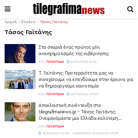
Αρχική
Ετικέτα
Τάσος Γαϊτάνης
Τάσος Γαϊτάνης
Στα σκαριά ένας πρώτος μίνι
ανασχηματισμός της κυβέρνησης
ΑΠΌ
TECHTEAM
01/12/2025 16:05
Τ. Γαϊτάνης: Προτεραιότητα μας να
συνεχίσουμε να επενδύουμε στην έρευνα για
να δημιουργούμε καινοτομία
ΑΠΌ
TECHTEAM
09/10/2024 03:00
Αποκλειστική συνέντευξη στο
tilegrafimanews.gr – Τάσος Γαϊτάνης:
Ονειρευόμαστε μια Ελλάδα καλύτερη…
ΑΠΌ
TECHTEAM
18/06/2023 05:00 - ΕΝΗΜΈΡΩΣΗ 19/06/2023 09:29