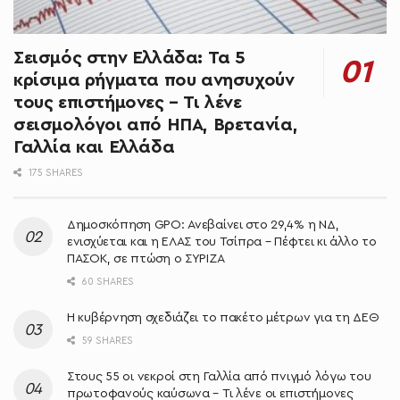
Σεισμός στην Ελλάδα: Τα 5
κρίσιμα ρήγματα που ανησυχούν
τους επιστήμονες – Τι λένε
σεισμολόγοι από ΗΠΑ, Βρετανία,
Γαλλία και Ελλάδα
175 SHARES
Δημοσκόπηση GPO: Ανεβαίνει στο 29,4% η ΝΔ,
ενισχύεται και η ΕΛΑΣ του Τσίπρα – Πέφτει κι άλλο το
ΠΑΣΟΚ, σε πτώση ο ΣΥΡΙΖΑ
60 SHARES
Η κυβέρνηση σχεδιάζει το πακέτο μέτρων για τη ΔΕΘ
59 SHARES
Στους 55 οι νεκροί στη Γαλλία από πνιγμό λόγω του
πρωτοφανούς καύσωνα – Τι λένε οι επιστήμονες