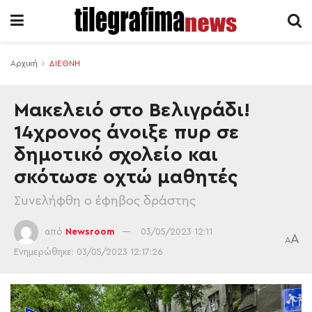
Αρχική
ΔΙΕΘΝΗ
Μακελειό στο Βελιγράδι!
14χρονος άνοιξε πυρ σε
δημοτικό σχολείο και
σκότωσε οχτώ μαθητές
Συνελήφθη ο έφηβος δράστης
από
Newsroom
03/05/2023 12:11
A
A
Ενημερώθηκε: 03/05/2023 12:17:26