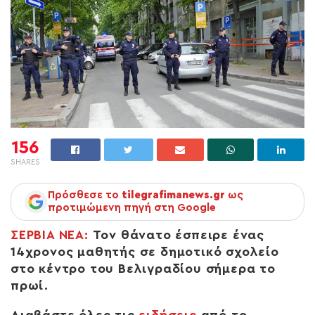
156
SHARES
Πρόσθεσε το
tilegrafimanews.gr
ως
προτιμώμενη πηγή στη Google
ΣΕΡΒΙΑ ΝΕΑ:
Τον θάνατο έσπειρε ένας
14χρονος μαθητής σε δημοτικό σχολείο
στο κέντρο του Βελιγραδίου σήμερα το
πρωί.
Διαβάστε όλες τις
ειδήσεις
από το