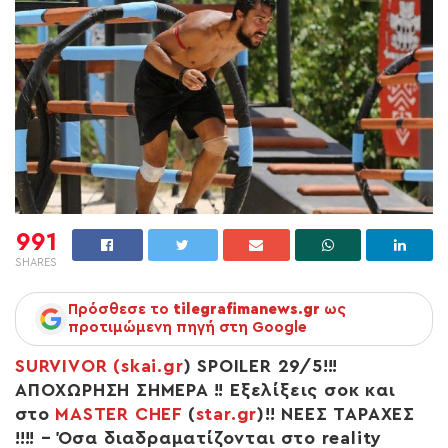
991
SHARES
Πρόσθεσε το
tilegrafimanews.gr
ως
προτιμώμενη πηγή στη Google
SURVIVOR
(
skai.gr
) SPOILER 29/5!!!
ΑΠΟΧΩΡΗΣΗ ΣΗΜΕΡΑ !! Εξελίξεις σοκ και
στο
MASTER CHEF
(
star.gr
)!! ΝΕΕΣ ΤΑΡΑΧΕΣ
!!!! – Όσα διαδραματίζονται στο reality