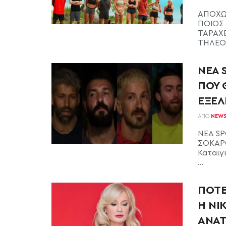
AΠΟΧΩΡ
ΠΟΙΟΣ 
ΤΑΡΑΧΕΣ
ΤΗΛΕΟΠ
ΝΕΑ 
ΠΟΥ 
ΕΞΕΛΙ
ΑΠΌ
NEW
ΝΕΑ SP
ΣΟΚΑΡΟΥ
Καταιγ
...
ΠΟΤΕ
Η ΝΙ
ΑΝΑΤ