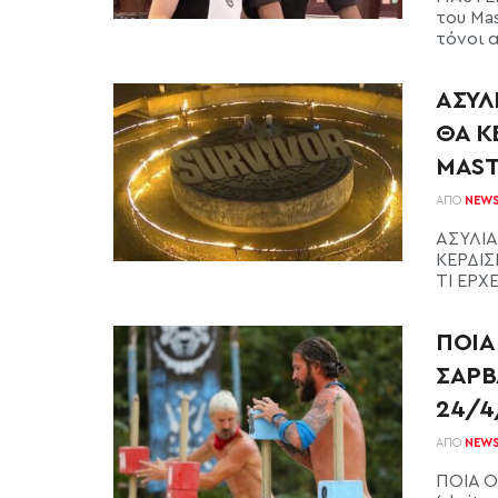
του Ma
τόνοι α
ΑΣΥΛ
ΘΑ Κ
MAST
ΑΠΌ
NEW
ΑΣΥΛΙΑ
ΚΕΡΔΙΣ
ΤΙ ΕΡΧΕ
ΠΟΙΑ
ΣΑΡΒ
24/4
ΑΠΌ
NEW
ΠΟΙΑ Ο