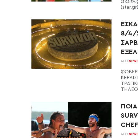
(skait
(star.gr
ΕΣΚΑ
8/4/
ΣΑΡΒ
ΕΞΕΛΙ
ΑΠΌ
NEW
ΦΟΒΕΡΟ
ΚΕΡΔΙΣ
ΤΡΑΓΙΚ
ΤΗΛΕΟΠ
ΠΟΙΑ
SURV
CHEF
ΑΠΌ
NEW