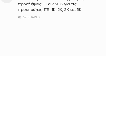
προσλήψεις – Τα 7 SOS για τις
προκηρύξεις 1ΓΒ, 1Κ, 2Κ, 3Κ και 5Κ
69 SHARES