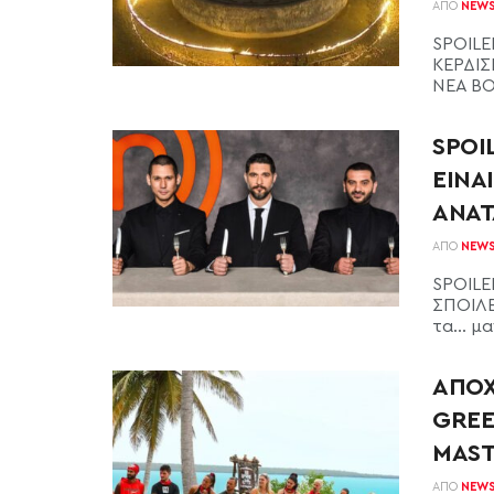
ΑΠΌ
NEW
SPOILER
ΚΕΡΔΙΣ
ΝΕΑ ΒΟΜ
SPOI
ΕΙΝΑ
ΑΝΑΤ
ΑΠΌ
NEW
SPOILER
ΣΠΟΙΛΕ
τα... μ
AΠΟΧ
GREE
MAST
ΑΠΌ
NEW