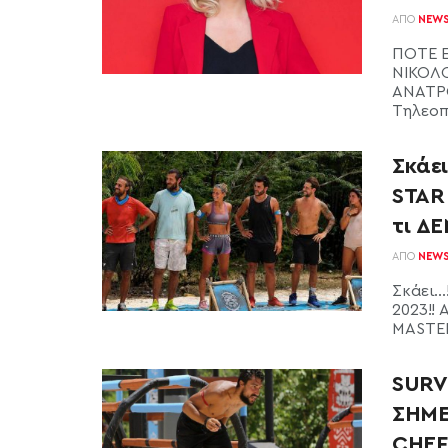
ΑΠΌ
NEW
ΠΟΤΕ Ε
ΝΙΚΟΛΟ
ΑΝΑΤΡΟ
Τηλεοπτ
Σκάε
STAR 
τι Δ
ΑΠΌ
NEW
Σκάει…!
2023!! 
MASTER
SURV
ΣΗΜΕΡ
CHEF!