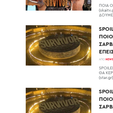
ΠΟΙΑ Ο
(skaitv
ΔΟΥΜΕ!!
SPOI
ΠΟΙΟ
ΣΑΡΒ
ΕΠΕΙ
ΑΠΌ
NEW
SPOILE
ΘΑ ΚΕΡ
(star.g
SPOI
ΠΟΙΟ
ΣΑΡΒ