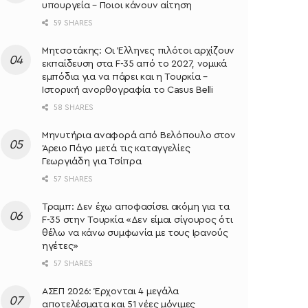
υπουργεία – Ποιοι κάνουν αίτηση
59 SHARES
Μητσοτάκης: Oι Έλληνες πιλότοι αρχίζουν
εκπαίδευση στα F-35 από το 2027, νομικά
εμπόδια για να πάρει και η Τουρκία –
Ιστορική ανορθογραφία το Casus Belli
58 SHARES
Μηνυτήρια αναφορά από Βελόπουλο στον
Άρειο Πάγο μετά τις καταγγελίες
Γεωργιάδη για Τσίπρα
57 SHARES
Τραμπ: Δεν έχω αποφασίσει ακόμη για τα
F-35 στην Τουρκία «Δεν είμαι σίγουρος ότι
θέλω να κάνω συμφωνία με τους Ιρανούς
ηγέτες»
57 SHARES
ΑΣΕΠ 2026: Έρχονται 4 μεγάλα
αποτελέσματα και 51 νέες μόνιμες