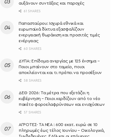
αυξάνουν συντάξεις και παροχές
61 SHARES
Παπασταύρου: Ισχυρά εθνικά και
ευρωπαϊκά δίκτυα εξασφαλίζουν
ενεργειακή θωράκιση και προσιτές τιμές
ενέργειας
60 SHARES
ΔΥΠΑ: Επίδομα ανεργίας με 125 ένσημα –
Ποιοι μπαίνουν στο ταμείο, ποιοι
αποκλείονται και τι πρέπει να προσέξουν
58 SHARES
ΔΕΘ 2026: Τα μέτρα που εξετάζει η
κυβέρνηση – Ποιοι κερδίζουν από το νέο
πακέτο φοροελαφρύνσεων και ενισχύσεων
57 SHARES
ΑΓΡΟΤΕΣ- ΤΑ ΝΕΑ : 600 εκατ. ευρώ σε 10
πληρωμές έως τέλος Ιουνίου – Οικολογικά,
Συνδεδεμένες, ΕΛΓΑ και οι επόμενες