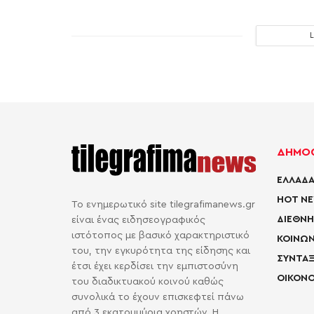
ΔΗΜΟΦ
ΕΛΛΑΔΑ
HOT N
Το ενημερωτικό site tilegrafimanews.gr
ΔΙΕΘΝΗ
είναι ένας ειδησεογραφικός
ιστότοπος με βασικό χαρακτηριστικό
ΚΟΙΝΩΝ
του, την εγκυρότητα της είδησης και
ΣΥΝΤΑΞ
έτσι έχει κερδίσει την εμπιστοσύνη
ΟΙΚΟΝΟ
του διαδικτυακού κοινού καθώς
συνολικά το έχουν επισκεφτεί πάνω
από 3 εκατομμύρια χρηστών. Η