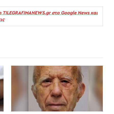
ο TILEGRAFIMANEWS.gr στο Google News και
ις