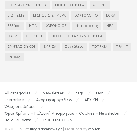
ΓΙΟΡΤΑΖΟΥΝ ΣΗΜΕΡΑ
ΓΙΟΡΤΗ ΣΗΜΕΡΑ
ΔΙΕΘΝΗ
ΕΙΔΗΣΕΙΣ
ΕΙΔΗΣΕΙΣ ΣΗΜΕΡΑ
ΕΟΡΤΟΛΟΓΙΟ
ΕΦΚΑ
Ελλάδα
ΗΠΑ
ΚΟΡΟΝΟΙΟΣ
Μητσοτάκης
ΝΕΑ
ΟΑΕΔ
ΟΠΕΚΕΠΕ
ΠΟΙΟΙ ΓΙΟΡΤΑΖΟΥΝ ΣΗΜΕΡΑ
ΣΥΝΤΑΞΙΟΥΧΟΙ
ΣΥΡΙΖΑ
Συντάξεις
ΤΟΥΡΚΙΑ
ΤΡΑΜΠ
καιρός
All categories
Newsletter
tags
test
useronline
Ανάρτηση σχολίων
ΑΡΧΙΚΗ
Όλες οι ειδήσεις
Όροι Χρήσης – Πολιτική Απορρήτου – Cookies – Newsletter
Ποιοι είμαστε
ΡΟΗ ΕΙΔΗΣΕΩΝ
© 2015 - 2022
tilegrafimanews.gr
| Produced by
etouch