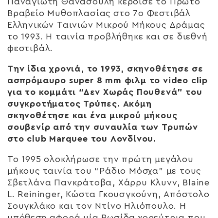
Παναγιώτη Θανασούλη κέρδισε το Πρώτο
Βραβείο Μυθοπλασίας στο 7ο Φεστιβάλ
Ελληνικών Ταινιών Μικρού Μήκους Δράμας
το 1993. Η ταινία προβλήθηκε και σε διεθνή
φεστιβάλ.
Την ίδια χρονιά, το 1993, σκηνοθέτησε σε
ασπρόμαυρο super 8 mm φιλμ το video clip
για το κομμάτι “Δεν Χωράς Πουθενά” του
συγκροτήματος Τρύπες. Ακόμη
σκηνοθέτησε και ένα μικρού μήκους
σουβενίρ από την συναυλία των Τρυπών
στο club Marquee του Λονδίνου.
Το 1995 ολοκλήρωσε την πρώτη μεγάλου
μήκους ταινία του “Ράδιο Μόσχα” με τους
Σβετλάνα Πανκράτοβα, Χάρρυ Κλυνν, Blaine
L. Reininger, Kώστα Γκουσγκούνη, Απόστολο
Σουγκλάκο και τον Ντίνο Ηλιόπουλο. Η
υπόθεση αφορά μία Ρωσίδα χορεύτρια που