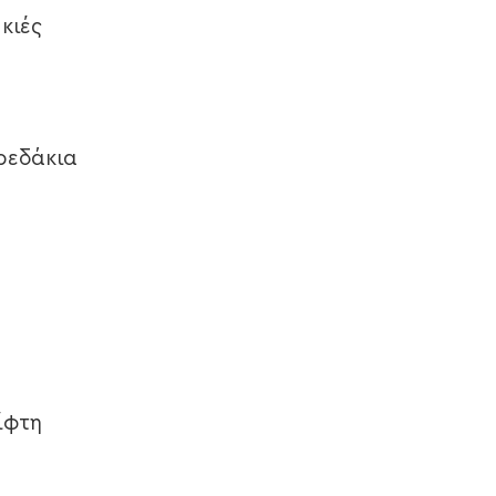
κιές
αρεδάκια
ίφτη