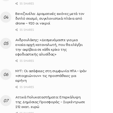
55 SHARES
Βενεζουέλα: Δραματικές εικόνες μετά τον
διπλό σεισμό, συγκλονιστικά πλάνα από
drone – 920 οι νεκροί
55 SHARES
Ανδρουλάκης: «Δεσμευόμαστε για μια
ενιαία αρχή καταναλωτή, που θα ελέγξει
την ακρίβεια σε κάθε κρίκο της
εφοδιαστικής αλυσίδας»
55 SHARES
NYT: Οι ασάφειες στη συμφωνία ΗΠΑ – Ιράν
«στοιχειώνουν» τις προσπάθειες για
ειρήνη
55 SHARES
Αττικά Πολυκαταστήματα: Επερκάλυψη
της Δημόσιας Προσφοράς – Συγκέντρωσε
212 εκατ. ευρώ