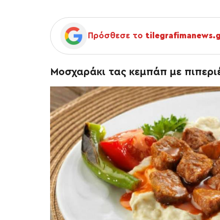
Πρόσθεσε το
tilegrafimanews.
Moσχαράκι τας κεμπάπ με πιπερι