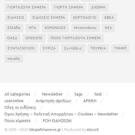
ΓΙΟΡΤΑΖΟΥΝ ΣΗΜΕΡΑ
ΓΙΟΡΤΗ ΣΗΜΕΡΑ
ΔΙΕΘΝΗ
ΕΙΔΗΣΕΙΣ
ΕΙΔΗΣΕΙΣ ΣΗΜΕΡΑ
ΕΟΡΤΟΛΟΓΙΟ
ΕΦΚΑ
Ελλάδα
ΗΠΑ
ΚΟΡΟΝΟΙΟΣ
Μητσοτάκης
ΝΕΑ
ΟΑΕΔ
ΟΠΕΚΕΠΕ
ΠΟΙΟΙ ΓΙΟΡΤΑΖΟΥΝ ΣΗΜΕΡΑ
ΣΥΝΤΑΞΙΟΥΧΟΙ
ΣΥΡΙΖΑ
Συντάξεις
ΤΟΥΡΚΙΑ
ΤΡΑΜΠ
καιρός
All categories
Newsletter
tags
test
useronline
Ανάρτηση σχολίων
ΑΡΧΙΚΗ
Όλες οι ειδήσεις
Όροι Χρήσης – Πολιτική Απορρήτου – Cookies – Newsletter
Ποιοι είμαστε
ΡΟΗ ΕΙΔΗΣΕΩΝ
© 2015 - 2022
tilegrafimanews.gr
| Produced by
etouch