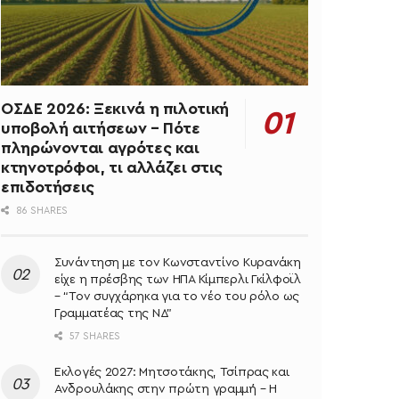
ΟΣΔΕ 2026: Ξεκινά η πιλοτική
υποβολή αιτήσεων – Πότε
πληρώνονται αγρότες και
κτηνοτρόφοι, τι αλλάζει στις
επιδοτήσεις
86 SHARES
Συνάντηση με τον Κωνσταντίνο Κυρανάκη
είχε η πρέσβης των ΗΠΑ Κίμπερλι Γκίλφοϊλ
– “Τον συγχάρηκα για το νέο του ρόλο ως
Γραμματέας της ΝΔ”
57 SHARES
Εκλογές 2027: Μητσοτάκης, Τσίπρας και
Ανδρουλάκης στην πρώτη γραμμή – Η