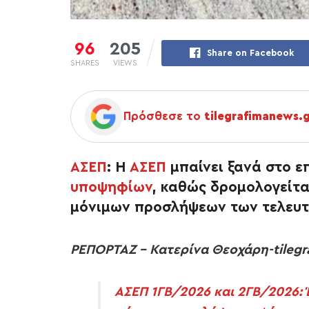
96
205
Share on Facebook
SHARES
VIEWS
Πρόσθεσε το
tilegrafimanews.
ΑΣΕΠ
:
Η
ΑΣΕΠ
μπαίνει ξανά στο ε
υποψηφίων
, καθώς δρομολογείτα
μόνιμων προσλήψεων των τελευ
ΡΕΠΟΡΤΑΖ – Κατερίνα Θεοχάρη-tilegr
ΑΣΕΠ 1ΓΒ/2026 και 2ΓΒ/2026: 