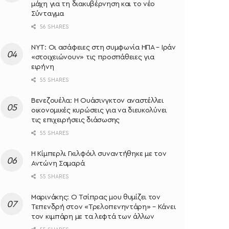
μάχη για τη διακυβέρνηση και το νέο
Σύνταγμα
56 SHARES
NYT: Οι ασάφειες στη συμφωνία ΗΠΑ – Ιράν
«στοιχειώνουν» τις προσπάθειες για
ειρήνη
55 SHARES
Βενεζουέλα: Η Ουάσινγκτον αναστέλλει
οικονομικές κυρώσεις για να διευκολύνει
τις επιχειρήσεις διάσωσης
55 SHARES
Η Κίμπερλι Γκιλφόιλ συναντήθηκε με τον
Αντώνη Σαμαρά
55 SHARES
Μαρινάκης: Ο Τσίπρας μου θυμίζει τον
Τεπενδρή στον «Τρελοπενηντάρη» – Κάνει
τον κιμπάρη με τα λεφτά των άλλων