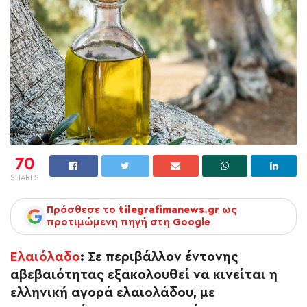
70
SHARES
Πρόσθεσε το
tilegrafimanews.gr
ως
προτιμώμενη πηγή στη Google
Ελαιόλαδο
: Σε περιβάλλον έντονης
αβεβαιότητας εξακολουθεί να κινείται η
ελληνική αγορά ελαιολάδου, με