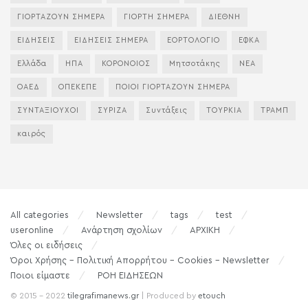
ΓΙΟΡΤΑΖΟΥΝ ΣΗΜΕΡΑ
ΓΙΟΡΤΗ ΣΗΜΕΡΑ
ΔΙΕΘΝΗ
ΕΙΔΗΣΕΙΣ
ΕΙΔΗΣΕΙΣ ΣΗΜΕΡΑ
ΕΟΡΤΟΛΟΓΙΟ
ΕΦΚΑ
Ελλάδα
ΗΠΑ
ΚΟΡΟΝΟΙΟΣ
Μητσοτάκης
ΝΕΑ
ΟΑΕΔ
ΟΠΕΚΕΠΕ
ΠΟΙΟΙ ΓΙΟΡΤΑΖΟΥΝ ΣΗΜΕΡΑ
ΣΥΝΤΑΞΙΟΥΧΟΙ
ΣΥΡΙΖΑ
Συντάξεις
ΤΟΥΡΚΙΑ
ΤΡΑΜΠ
καιρός
All categories
Newsletter
tags
test
useronline
Ανάρτηση σχολίων
ΑΡΧΙΚΗ
Όλες οι ειδήσεις
Όροι Χρήσης – Πολιτική Απορρήτου – Cookies – Newsletter
Ποιοι είμαστε
ΡΟΗ ΕΙΔΗΣΕΩΝ
© 2015 - 2022
tilegrafimanews.gr
| Produced by
etouch