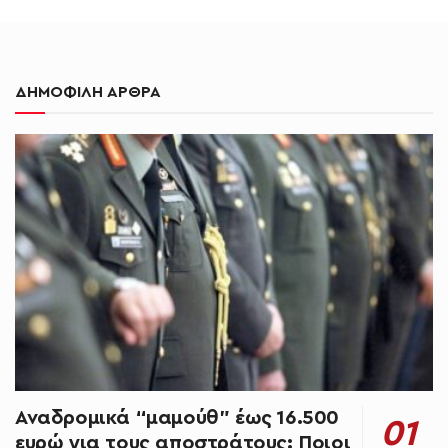
ΔΗΜΟΦΙΛΗ ΑΡΘΡΑ
Αναδρομικά “μαμούθ” έως 16.500
ευρώ για τους αποστράτους: Ποιοι