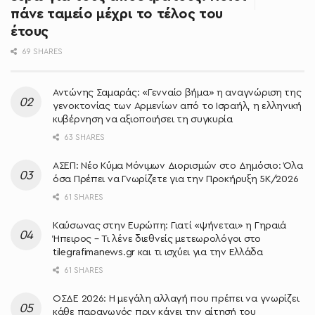
πάνε ταμείο μέχρι το τέλος του
έτους
69 SHARES
Αντώνης Σαμαράς: «Γενναίο βήμα» η αναγνώριση της
γενοκτονίας των Αρμενίων από το Ισραήλ, η ελληνική
κυβέρνηση να αξιοποιήσει τη συγκυρία
63 SHARES
ΑΣΕΠ: Νέο Κύμα Μόνιμων Διορισμών στο Δημόσιο: Όλα
όσα Πρέπει να Γνωρίζετε για την Προκήρυξη 5Κ/2026
61 SHARES
Καύσωνας στην Ευρώπη: Γιατί «ψήνεται» η Γηραιά
Ήπειρος – Τι λένε διεθνείς μετεωρολόγοι στο
tilegrafimanews.gr και τι ισχύει για την Ελλάδα
61 SHARES
ΟΣΔΕ 2026: Η μεγάλη αλλαγή που πρέπει να γνωρίζει
κάθε παραγωγός πριν κάνει την αίτησή του