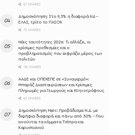
67 SHARES
Δημοσκόπηση: Στο 9,3% η διαφορά ΝΔ –
ΕΛΑΣ, τρίτο το ΠΑΣΟΚ
75 SHARES
Νέες ταυτότητες 2026: Τι αλλάζει, οι
κρίσιμες προθεσμίες και ο
προβληματισμός που εκφράζει μέρος των
πολιτών
116 SHARES
ΑΑΔΕ και ΟΠΕΚΕΠΕ σε «Συναγερμό»:
Μπαράζ Διασταυρώσεων και Κρίσιμες
Πληρωμές για Γεωργούς και Κτηνοτρόφους
62 SHARES
Δημοσκόπηση Marc: Προβάδισμα Ν.Δ. με
διψήφια διαφορά και πάνω από 30% – Που
κινούνται τα κόμματα Τσίπρα και
Καρυστιανού