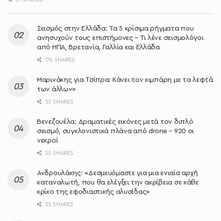
Σεισμός στην Ελλάδα: Τα 5 κρίσιμα ρήγματα που
ανησυχούν τους επιστήμονες – Τι λένε σεισμολόγοι
από ΗΠΑ, Βρετανία, Γαλλία και Ελλάδα
176 SHARES
Μαρινάκης για Τσίπρα: Κάνει τον κιμπάρη με τα λεφτά
των άλλων»
55 SHARES
Βενεζουέλα: Δραματικές εικόνες μετά τον διπλό
σεισμό, συγκλονιστικά πλάνα από drone – 920 οι
νεκροί
55 SHARES
Ανδρουλάκης: «Δεσμευόμαστε για μια ενιαία αρχή
καταναλωτή, που θα ελέγξει την ακρίβεια σε κάθε
κρίκο της εφοδιαστικής αλυσίδας»
55 SHARES