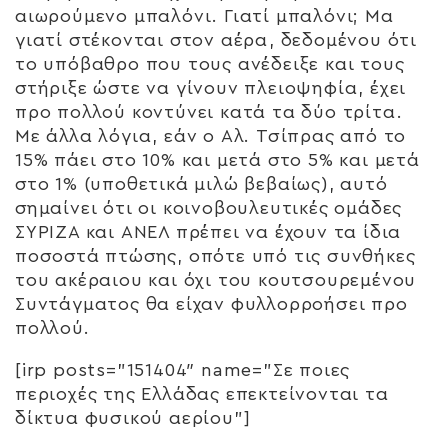
αιωρούμενο μπαλόνι. Γιατί μπαλόνι; Μα
γιατί στέκονται στον αέρα, δεδομένου ότι
το υπόβαθρο που τους ανέδειξε και τους
στήριξε ώστε να γίνουν πλειοψηφία, έχει
προ πολλού κοντύνει κατά τα δύο τρίτα.
Με άλλα λόγια, εάν ο Αλ. Τσίπρας από το
15% πάει στο 10% και μετά στο 5% και μετά
στο 1% (υποθετικά μιλώ βεβαίως), αυτό
σημαίνει ότι οι κοινοβουλευτικές ομάδες
ΣΥΡΙΖΑ και ΑΝΕΛ πρέπει να έχουν τα ίδια
ποσοστά πτώσης, οπότε υπό τις συνθήκες
του ακέραιου και όχι του κουτσουρεμένου
Συντάγματος θα είχαν φυλλορροήσει προ
πολλού.
[irp posts=”151404″ name=”Σε ποιες
περιοχές της Ελλάδας επεκτείνονται τα
δίκτυα φυσικού αερίου”]