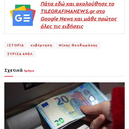
Πάτα εδώ και ακολούθησε το
TILEGRAFIMANEWS.gr στο
Google News και μάθε πρώτος
όλες τις ειδήσεις
ΙΣΤΟΡΙΑ
κυβέρνηση
Μίκης Θεοδωράκης
ΣΥΡΙΖΑ ΑΝΕΛ
Σχετικά
Άρθρα