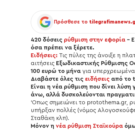
Πρόσθεσε το
tilegrafimanews.
420 δόσεις
ρύθμιση στην εφορία
– Ε
όσα πρέπει να ξέρετε.
Ειδήσεις:
Τις πύλες της άνοιξε η π
αιτήσεις
Εξωδικαστικής Ρύθμισης Ο
100 ευρώ το μήνα
για υπερχρεωμένα
Διαβάστε όλες τις
ειδήσεις
από το t
Είναι η νέα ρύθμιση που δίνει λύση 
άνω, αλλά δυσκολεύονται πραγματι
‘Οπως σημειώνει το protothema.gr, ρ
υπήρξαν πολλές (νόμος Αλογοσκούφη
Σταθάκη κλπ).
Μόνον η
νέα ρύθμιση Σταϊκούρα
όμω