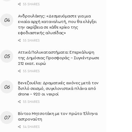
55 SHARES
Ανδρουλάκης: «Δεσμευόμαστε για μια
ενιαία αρχή καταναλωτή, που θα ελέγξει
την ακρίβεια σε κάθε κρίκο της
εφοδιαστικής αλυσίδας»
55 SHARES
Αττικά Πολυκαταστήματα: Επερκάλυψη
της Δημόσιας Προσφοράς – Συγκέντρωσε
212 εκατ. ευρώ
55 SHARES
Βενεζουέλα: Δραματικές εικόνες μετά τον
διπλό σεισμό, συγκλονιστικά πλάνα από
drone – 920 οι νεκροί
55 SHARES
Bίντεο Μητσοτάκη με τον πρώτο Έλληνα
αστροναύτη
54 SHARES