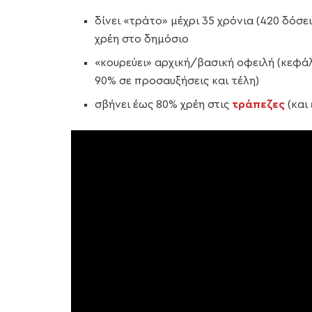
δίνει «τράτο» μέχρι 35 χρόνια (420 δόσει
χρέη στο δημόσιο
«κουρεύει» αρχική/βασική οφειλή (κεφάλ
90% σε προσαυξήσεις και τέλη)
σβήνει έως 80% χρέη στις
τράπεζες
(και