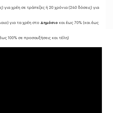
ς) για χρέη σε τράπεζες ή 20 χρόνια (240 δόσεις) για
αιο) για τα χρέη στο
Δημόσιο
και έως 70% (και έως
 έως 100% σε προσαυξήσεις και τέλη)