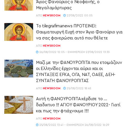
Άγιος Φανούριος ο Νεοφανής, ο
Μεγαλομάρτυρας
ΑΠΌ
NEWSROOM
27/08/2022 00:05
Το tilegrafimanews ΠΡΟΤΕΙΝΕΙ:
Θαυματουργή Ευχή στον Άγιο Φανούριο για
να σας φανερώσει αυτό που θέλετε
ΑΠΌ
NEWSROOM
26/08/2022 12:05 - ΕΝΗΜΈΡΩΣΗ 27/08/2022 13:33
Μαζί με την ΦΑΝΟΥΡΟΠΙΤΑ που ετοιμάζουν
οι Ελληνίδες έρχονται αύριο και οι
ΣΥΝΤΑΞΕΙΣ EFKA, ΟΓΑ, ΝΑΤ, ΟΑΕΕ, ΔΕΗ-
ΣΥΝΤΑΓΗ ΦΑΝΟΥΡΟΠΙΤΑΣ
ΑΠΌ
NEWSROOM
25/08/2022 18:45
Αυτή η ΦΑΝΟΥΡΟΠΙΤΑ κέρδισε το …
διαδικτυο !!! ΑΓΙΟΥ ΦΑΝΟΥΡΙΟΥ 2022- Γιατί
και πως την φτιάχνουμε !!!!
ΑΠΌ
NEWSROOM
25/08/2022 13:41 - ΕΝΗΜΈΡΩΣΗ 26/08/2022 16:29