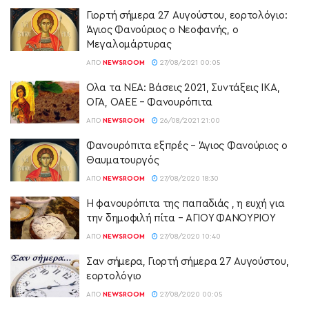
Γιορτή σήμερα 27 Aυγούστου, εορτολόγιο:
Άγιος Φανούριος ο Νεοφανής, ο
Μεγαλομάρτυρας
ΑΠΌ
NEWSROOM
27/08/2021 00:05
Ολα τα ΝΕΑ: Βάσεις 2021, Συντάξεις ΙΚΑ,
ΟΓΑ, ΟΑΕΕ – Φανουρόπιτα
ΑΠΌ
NEWSROOM
26/08/2021 21:00
Φανουρόπιτα εξπρές – Άγιος Φανούριος ο
Θαυματουργός
ΑΠΌ
NEWSROOM
27/08/2020 18:30
Η φανουρόπιτα της παπαδιάς , η ευχή για
την δημοφιλή πίτα – ΑΓΙΟΥ ΦΑΝΟΥΡΙΟΥ
ΑΠΌ
NEWSROOM
27/08/2020 10:40
Σαν σήμερα, Γιορτή σήμερα 27 Αυγούστου,
εορτολόγιο
ΑΠΌ
NEWSROOM
27/08/2020 00:05