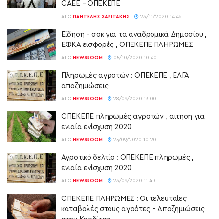
ΟΑΕΕ – ΟΠΕΚΕΠΕ
ΑΠΌ
ΠΑΝΤΕΛΉΣ ΧΑΡΙΤΆΚΗΣ
23/11/2020 14:46
Είδηση – σοκ για τα αναδρομικά Δημοσίου ,
ΕΦΚΑ εισφορές , ΟΠΕΚΕΠΕ ΠΛΗΡΩΜΕΣ
ΑΠΌ
NEWSROOM
05/10/2020 10:40
Πληρωμές αγροτών : ΟΠΕΚΕΠΕ , ΕΛΓΑ
αποζημιώσεις
ΑΠΌ
NEWSROOM
28/09/2020 13:00
ΟΠΕΚΕΠΕ πληρωμές αγροτών , αίτηση για
ενιαία ενίσχυση 2020
ΑΠΌ
NEWSROOM
25/09/2020 10:20
Αγροτικό δελτίο : ΟΠΕΚΕΠΕ πληρωμές ,
ενιαία ενίσχυση 2020
ΑΠΌ
NEWSROOM
23/09/2020 11:40
ΟΠΕΚΕΠΕ ΠΛΗΡΩΜΕΣ : Οι τελευταίες
καταβολές στους αγρότες – Αποζημιώσεις