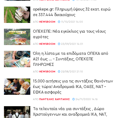
opekepe.gr: Πληρωμή ύψους 32 εκατ. ευρώ
σε 337.444 δικαιούχους
ΑΠΌ
NEWSROOM
11/10/2021 14:00
ΟΠΕΚΕΠΕ: Νέα εγκύκλιος για τους νέους
αγρότες
ΑΠΌ
NEWSROOM
23/09/2021 14:01
Όλη η λίστα με τα επιδόματα ΟΠΕΚΑ από
Α21 έως … – Συντάξεις, ΟΠΕΚΕΠΕ
ΠΛΗΡΩΜΕΣ
ΑΠΌ
NEWSROOM
25/08/2021 21:10
15.000 αιτήσεις για τις συντάξεις θανόντων
έως τώρα! Αναδρομικά ΙΚΑ, ΟΑΕΕ, ΝΑΤ –
ΕΦΚΑ εισφορές
ΑΠΌ
ΠΑΝΤΕΛΉΣ ΧΑΡΙΤΆΚΗΣ
24/11/2020 14:16
Τα τελευταία νέα για συντάξεις , Δώρο
Χριστούγεννων και αναδρομικά ΙΚΑ, ΝΑΤ,