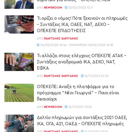
ΑΠΌ
NEWSROOM
23/02/2022 12:11
Τι ορίζει ο νόμος! Πότε ξεκινούν οι πληρωμές
– Συντάξεις ΙΚΑ, ΟΑΕΕ, ΝΑΤ, ΔΕΚΟ –
ΟΠΕΚΕΠΕ ΕΠΙΔΟΤΗΣΕΙΣ
ΑΠΌ
ΠΑΝΤΕΛΉΣ ΧΑΡΙΤΆΚΗΣ
04/02/2022 19:46 - ΕΝΗΜΈΡΩΣΗ 05/02/2022 15:39
Τι αλλάζει στους ελέγχους ΟΠΕΚΕΠΕ ΑΤΑΚ –
Συντάξεις αναδρομικά ΙΚΑ, ΔΕΚΟ, ΝΑΤ,
ΕΦΚΑ
ΑΠΌ
ΠΑΝΤΕΛΉΣ ΧΑΡΙΤΆΚΗΣ
16/11/2021 20:35
ΟΠΕΚΕΠΕ: Άνοιξε η πλατφόρμα για το
πρόγραμμα “Νέοι Γεωργοί” – Ποιοι είναι
δικαιούχοι
ΑΠΌ
NEWSROOM
12/11/2021 13:25
Δελτίο πληρωμών για συντάξεις 2021 ΟΑΕΕ,
ΙΚΑ, ΟΓΑ, Α21, ΟΑΕΔ – ΟΠΕΚΕΠΕ πληρωμές
ΑΠΌ
ΠΑΝΤΕΛΉΣ ΧΑΡΙΤΆΚΗΣ
11/10/2021 19:50