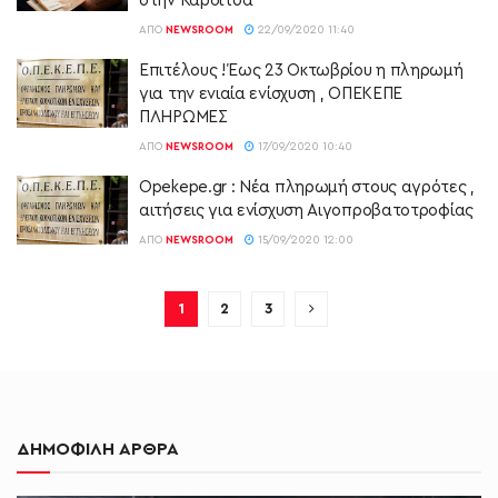
στην Καρδίτσα
ΑΠΌ
NEWSROOM
22/09/2020 11:40
Επιτέλους ! Έως 23 Οκτωβρίου η πληρωμή
για την ενιαία ενίσχυση , ΟΠΕΚΕΠΕ
ΠΛΗΡΩΜΕΣ
ΑΠΌ
NEWSROOM
17/09/2020 10:40
Opekepe.gr : Νέα πληρωμή στους αγρότες ,
αιτήσεις για ενίσχυση Αιγοπροβατοτροφίας
ΑΠΌ
NEWSROOM
15/09/2020 12:00
1
2
3
ΔΗΜΟΦΙΛΗ ΑΡΘΡΑ