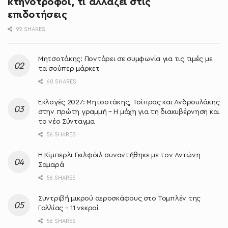
κτηνοτρόφοι, τι αλλάζει στις
επιδοτήσεις
92 SHARES
Μητσοτάκης: Ποντάρει σε συμφωνία για τις τιμές με
τα σούπερ μάρκετ
60 SHARES
Εκλογές 2027: Μητσοτάκης, Τσίπρας και Ανδρουλάκης
στην πρώτη γραμμή – Η μάχη για τη διακυβέρνηση και
το νέο Σύνταγμα
56 SHARES
Η Κίμπερλι Γκιλφόιλ συναντήθηκε με τον Αντώνη
Σαμαρά
56 SHARES
Συντριβή μικρού αεροσκάφους στο Τομπλέν της
Γαλλίας – 11 νεκροί
56 SHARES