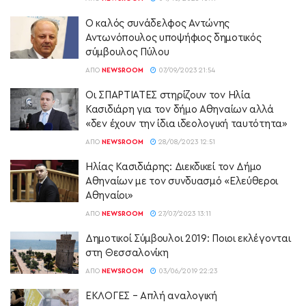
Ο καλός συνάδελφος Αντώνης
Αντωνόπουλος υποψήφιος δημοτικός
σύμβουλος Πύλου
ΑΠΌ
NEWSROOM
07/09/2023 21:54
Οι ΣΠΑΡΤΙΑΤΕΣ στηρίζουν τον Ηλία
Κασιδιάρη για τον δήμο Αθηναίων αλλά
«δεν έχουν την ίδια ιδεολογική ταυτότητα»
ΑΠΌ
NEWSROOM
28/08/2023 12:51
Ηλίας Κασιδιάρης: Διεκδικεί τον Δήμο
Αθηναίων με τον συνδυασμό «Ελεύθεροι
Αθηναίοι»
ΑΠΌ
NEWSROOM
27/07/2023 13:11
Δημοτικοί Σύμβουλοι 2019: Ποιοι εκλέγονται
στη Θεσσαλονίκη
ΑΠΌ
NEWSROOM
03/06/2019 22:23
ΕΚΛΟΓΕΣ – Απλή αναλογική