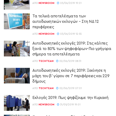
ΑΠΌ
NEWSROOM
03/06/2019 19:01
Τα τελικά αποτελέσματα των
αυτοδιοικητικών εκλογών – Στη ΝΔ 12
περιφέρειες
ΑΠΌ
NEWSROOM
03/06/2019 12:55
Αυτοδιοικητικές εκλογές 2019: Στις κάλπες
ξανά το 80% των ψηφοφόρων-Πιο γρήγορα
σήμερα τα αποτελέσματα
ΑΠΌ
TECHTEAM
02/06/2019 08:31
Αυτοδιοικητικές εκλογές 2019: Ξεκίνησε η
μάχη του β’ γύρου σε 7 περιφέρειες και 229
δήμους
ΑΠΌ
TECHTEAM
02/06/2019 07:01
Εκλογές 2019: Πως ψηφίζουμε την Κυριακή
ΑΠΌ
NEWSROOM
31/05/2019 19:01