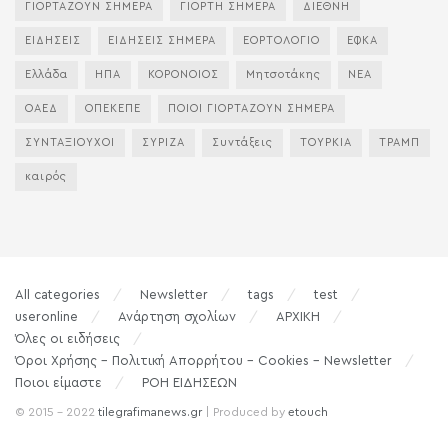
ΓΙΟΡΤΑΖΟΥΝ ΣΗΜΕΡΑ
ΓΙΟΡΤΗ ΣΗΜΕΡΑ
ΔΙΕΘΝΗ
ΕΙΔΗΣΕΙΣ
ΕΙΔΗΣΕΙΣ ΣΗΜΕΡΑ
ΕΟΡΤΟΛΟΓΙΟ
ΕΦΚΑ
Ελλάδα
ΗΠΑ
ΚΟΡΟΝΟΙΟΣ
Μητσοτάκης
ΝΕΑ
ΟΑΕΔ
ΟΠΕΚΕΠΕ
ΠΟΙΟΙ ΓΙΟΡΤΑΖΟΥΝ ΣΗΜΕΡΑ
ΣΥΝΤΑΞΙΟΥΧΟΙ
ΣΥΡΙΖΑ
Συντάξεις
ΤΟΥΡΚΙΑ
ΤΡΑΜΠ
καιρός
All categories
Newsletter
tags
test
useronline
Ανάρτηση σχολίων
ΑΡΧΙΚΗ
Όλες οι ειδήσεις
Όροι Χρήσης – Πολιτική Απορρήτου – Cookies – Newsletter
Ποιοι είμαστε
ΡΟΗ ΕΙΔΗΣΕΩΝ
© 2015 - 2022
tilegrafimanews.gr
| Produced by
etouch