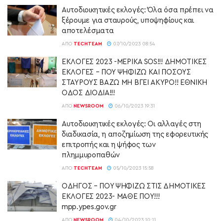
Αυτοδιοικητικές εκλογές: Όλα όσα πρέπει να
ξέρουμε για σταυρούς, υποψηφίους και
αποτελέσματα
ΑΠΌ
TECHTEAM
07/10/2023 08:54
ΕΚΛΟΓΕΣ 2023 -ΜΕΡΙΚΑ SOS!!! ΔΗΜΟΤΙΚΕΣ
ΕΚΛΟΓΕΣ – ΠΟΥ ΨΗΦΙΖΩ ΚΑΙ ΠΟΣΟΥΣ
ΣΤΑΥΡΟΥΣ ΒΑΖΩ ΜΗ ΒΓΕΙ ΑΚΥΡΟ!! ΕΘΝΙΚΗ
ΟΔΟΣ ΔΙΟΔΙΑ!!!
ΑΠΌ
NEWSROOM
06/10/2023 19:31
Αυτοδιοικητικές εκλογές: Οι αλλαγές στη
διαδικασία, η αποζημίωση της εφορευτικής
επιτροπής και η ψήφος των
πλημμυροπαθών
ΑΠΌ
TECHTEAM
05/10/2023 15:58
ΟΔΗΓΟΣ – ΠΟΥ ΨΗΦΙΖΩ ΣΤΙΣ ΔΗΜΟΤΙΚΕΣ
ΕΚΛΟΓΕΣ 2023- ΜΑΘΕ ΠΟΥ!!!
mpp.ypes.gov.gr
ΑΠΌ
NEWSROOM
04/10/2023 10:11