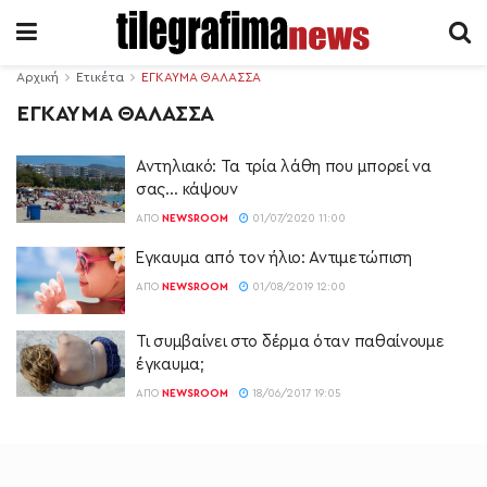
Αρχική
Ετικέτα
ΕΓΚΑΥΜΑ ΘΑΛΑΣΣΑ
ΕΓΚΑΥΜΑ ΘΑΛΑΣΣΑ
Αντηλιακό: Τα τρία λάθη που μπορεί να
σας… κάψουν
ΑΠΌ
NEWSROOM
01/07/2020 11:00
Έγκαυμα από τον ήλιο: Αντιμετώπιση
ΑΠΌ
NEWSROOM
01/08/2019 12:00
Τι συμβαίνει στο δέρμα όταν παθαίνουμε
έγκαυμα;
ΑΠΌ
NEWSROOM
18/06/2017 19:05