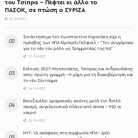
του Τσίπρα – Πέφτει κι άλλο το
ΠΑΣΟΚ, σε πτώση ο ΣΥΡΙΖΑ
61 SHARES
Συνάντηση με τον Κωνσταντίνο Κυρανάκη είχε η
πρέσβης των ΗΠΑ Κίμπερλι Γκίλφοϊλ – “Τον συγχάρηκα
για το νέο του ρόλο ως Γραμματέας της ΝΔ”
57 SHARES
Εκλογές 2027: Μητσοτάκης, Τσίπρας και Ανδρουλάκης
στην πρώτη γραμμή – Η μάχη για τη διακυβέρνηση και
το νέο Σύνταγμα
56 SHARES
Βενεζουέλα: Δραματικές εικόνες μετά τον διπλό
σεισμό, συγκλονιστικά πλάνα από drone – 920 οι
νεκροί
55 SHARES
NYT: Οι ασάφειες στη συμφωνία ΗΠΑ – Ιράν