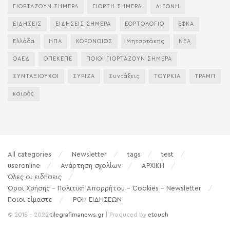
ΓΙΟΡΤΑΖΟΥΝ ΣΗΜΕΡΑ
ΓΙΟΡΤΗ ΣΗΜΕΡΑ
ΔΙΕΘΝΗ
ΕΙΔΗΣΕΙΣ
ΕΙΔΗΣΕΙΣ ΣΗΜΕΡΑ
ΕΟΡΤΟΛΟΓΙΟ
ΕΦΚΑ
Ελλάδα
ΗΠΑ
ΚΟΡΟΝΟΙΟΣ
Μητσοτάκης
ΝΕΑ
ΟΑΕΔ
ΟΠΕΚΕΠΕ
ΠΟΙΟΙ ΓΙΟΡΤΑΖΟΥΝ ΣΗΜΕΡΑ
ΣΥΝΤΑΞΙΟΥΧΟΙ
ΣΥΡΙΖΑ
Συντάξεις
ΤΟΥΡΚΙΑ
ΤΡΑΜΠ
καιρός
All categories
Newsletter
tags
test
useronline
Ανάρτηση σχολίων
ΑΡΧΙΚΗ
Όλες οι ειδήσεις
Όροι Χρήσης – Πολιτική Απορρήτου – Cookies – Newsletter
Ποιοι είμαστε
ΡΟΗ ΕΙΔΗΣΕΩΝ
© 2015 - 2022
tilegrafimanews.gr
| Produced by
etouch