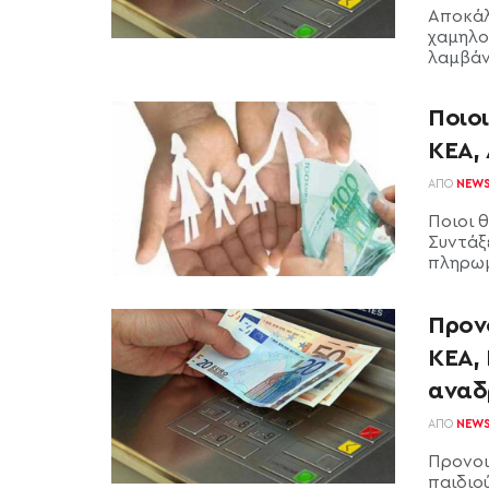
Αποκάλ
χαμηλο
λαμβάνο
Ποιο
ΚΕΑ,
ΑΠΌ
NEW
Ποιοι 
Συντάξ
πληρωμέ
Προν
ΚΕΑ, 
αναδ
ΑΠΌ
NEW
Προνοι
παιδιο