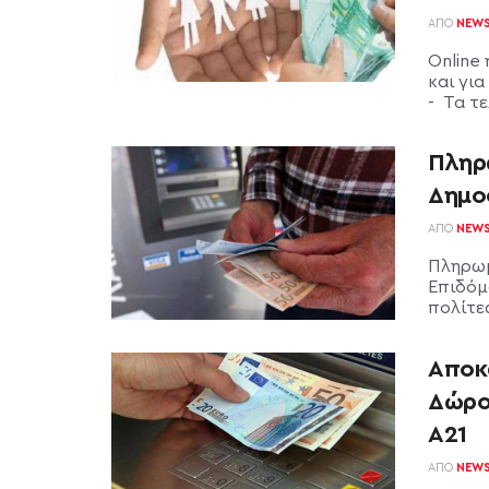
ΑΠΌ
NEW
Online
και γι
- Τα τε
Πληρ
Δημο
ΑΠΌ
NEW
Πληρωμ
Επιδόμ
πολίτες
Αποκ
Δώρο
Α21
ΑΠΌ
NEW