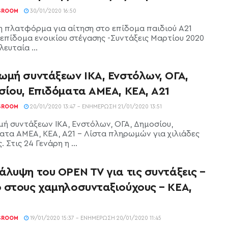
SROOM
30/01/2020 16:50
 η πλατφόρμα για αίτηση στο επίδομα παιδιού Α21
α επίδομα ενοικίου στέγασης -Συντάξεις Μαρτίου 2020
λευταία ...
ωμή συντάξεων ΙΚΑ, Ενστόλων, ΟΓΑ,
σίου, Επιδόματα ΑΜΕΑ, ΚΕΑ, Α21
SROOM
20/01/2020 13:47 - ΕΝΗΜΈΡΩΣΗ 21/01/2020 13:51
ή συντάξεων ΙΚΑ, Ενστόλων, ΟΓΑ, Δημοσίου,
ατα ΑΜΕΑ, ΚΕΑ, Α21 - Λίστα πληρωμών για χιλιάδες
. Στις 24 Γενάρη η ...
άλυψη του OPEN TV για τις συντάξεις –
 στους χαμηλοσυνταξιούχους – ΚΕΑ,
SROOM
19/01/2020 15:37 - ΕΝΗΜΈΡΩΣΗ 20/01/2020 11:45