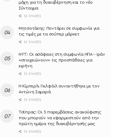
μάχη για τη διακυβέρνηση και το νέο
Σύνταγμα
56 SHARES
Μητσοτάκης: Ποντάρει σε συμφωνία για
τις τιμές με τα σούπερ μάρκετ
56 SHARES
NYT: Οι ασάφειες στη συμφωνία ΗΠΑ – Ιράν
«στοιχειώνουν» τις προσπάθειες για
ειρήνη
55 SHARES
Η Κίμπερλι Γκιλφόιλ συναντήθηκε με τον
Αντώνη Σαμαρά
55 SHARES
Τσίπρας: Οι 5 παρεμβάσεις ανακούφισης
που μπορούν να εφαρμοστούν από την
πρώτη ημέρα της διακυβέρνησής μας
55 SHARES