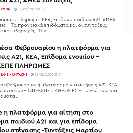
ού Α21, ΑΜΕΑ Συντάξεις
SROOM
04/02/2020 16:07
άριος : Πληρωμές ΚΕΑ, Επίδομα παιδιού Α21, ΑΜΕΑ
εις - Τα προνοιακά επιδόματα και οι συντάξεις.
ς και πληρωμές. Την ...
 μέσα Φεβρουαρίου η πλατφόρμα για
εις Α21, ΚΕΑ, Επίδομα ενοικίου –
ΕΠΕ ΠΛΗΡΩΜΕΣ
ΕΛΉΣ ΧΑΡΙΤΆΚΗΣ
02/02/2020 19:04
έσα Φεβρουαρίου η πλατφόρμα για αιτήσεις Α21, ΚΕΑ,
α ενοικίου - ΟΠΕΚΕΠΕ ΠΛΗΡΩΜΕΣ - Τα νεότερα για
όματα ...
ne η πλατφόρμα για αίτηση στο
μα παιδιού Α21 και για επίδομα
ίου στέγασης -Συντάξεις Μαρτίου