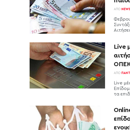
παιδι
ΑΠΌ
NEW
Φεβρου
Συντάξ
Αιτήσει
Live
αιτήσ
ΟΠΕΚ
ΑΠΌ
ΠΑΝΤ
Live μ
Επίδομ
τα επιδ
Onli
επίδο
ενοικ