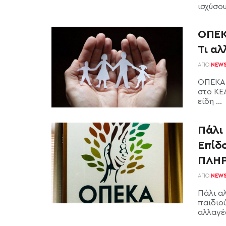
ισχύσου
ΟΠΕΚ
Τι αλ
ΑΠΌ
NEW
ΟΠΕΚΑ 
στο ΚΕ
είδη ...
Πάλι
Επίδο
ΠΛΗ
ΑΠΌ
NEW
Πάλι α
παιδιο
αλλαγές