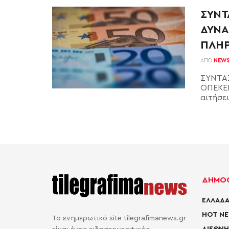
ΣΥΝΤ
ΔΥΝΑ
ΠΛΗ
ΑΠΌ
NEW
ΣΥΝΤΑΞ
ΟΠΕΚΕΠ
αιτήσει
ΔΗΜΟΦ
ΕΛΛΑΔΑ
HOT N
Το ενημερωτικό site tilegrafimanews.gr