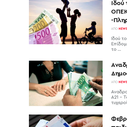
Ιδού 
ΟΠΕΚ
-Πλη
ΑΠΌ
NEW
Ιδού τ
Επίδομ
το ...
Αναδ
Δημο
ΑΠΌ
NEW
Αναδρο
Α21 - Τ
τυχεροί
Φεβρ