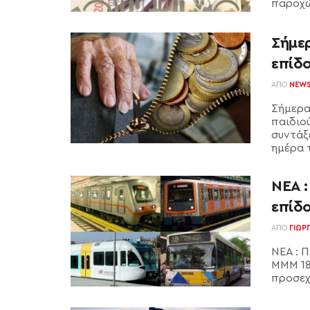
παροχών
Σήμερ
επίδ
ΑΠΌ
NEW
Σήμερα
παιδιο
συντάξ
ημέρα τ
ΝΕΑ 
επίδ
ΑΠΌ
ΓΙΏΡ
ΝΕΑ : 
ΜΜΜ 18
προσεχή