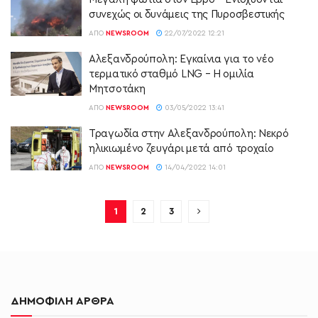
συνεχώς οι δυνάμεις της Πυροσβεστικής
ΑΠΌ
NEWSROOM
22/07/2022 12:21
Αλεξανδρούπολη: Εγκαίνια για το νέο
τερματικό σταθμό LNG – Η ομιλία
Μητσοτάκη
ΑΠΌ
NEWSROOM
03/05/2022 13:41
Τραγωδία στην Αλεξανδρούπολη: Νεκρό
ηλικιωμένο ζευγάρι μετά από τροχαίο
ΑΠΌ
NEWSROOM
14/04/2022 14:01
1
2
3
ΔΗΜΟΦΙΛΗ ΑΡΘΡΑ