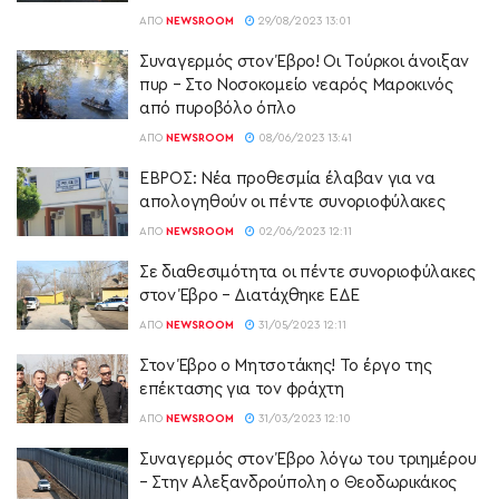
ΑΠΌ
NEWSROOM
29/08/2023 13:01
Συναγερμός στον Έβρο! Οι Τούρκοι άνοιξαν
πυρ – Στο Νοσοκομείο νεαρός Μαροκινός
από πυροβόλο όπλο
ΑΠΌ
NEWSROOM
08/06/2023 13:41
ΕΒΡΟΣ: Νέα προθεσμία έλαβαν για να
απολογηθούν οι πέντε συνοριοφύλακες
ΑΠΌ
NEWSROOM
02/06/2023 12:11
Σε διαθεσιμότητα οι πέντε συνοριοφύλακες
στον Έβρο – Διατάχθηκε ΕΔΕ
ΑΠΌ
NEWSROOM
31/05/2023 12:11
Στον Έβρο ο Μητσοτάκης! Το έργο της
επέκτασης για τον φράχτη
ΑΠΌ
NEWSROOM
31/03/2023 12:10
Συναγερμός στον Έβρο λόγω του τριημέρου
– Στην Αλεξανδρούπολη ο Θεοδωρικάκος