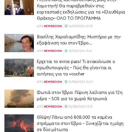
Κομοτηνή! Θα παραβρεθούν στις
εορταστικές εκδηλώσεις για τα «Ελευθέρια
Θράκης»-ΟΛΟ ΤΟ ΠΡΟΓΡΑΜΜΑ
ΑΠΌ
NEWSROOM
14/05/2024 12:31
Βασίλης Χαραλαμπίδης: Μυστήριο με την
εξαφάνιση του στον Έβρο…
ΑΠΌ
NEWSROOM
15/03/2024 13:41
Έρχεται το evros pass! Τι ανακοίνωσε ο
πρωθυπουργός – Πώς θα γίνονται οι
αιτήσεις για τα voucher
ΑΠΌ
NEWSROOM
31/08/2023 14:01
Φωτιά στον Έβρο: Πύρινη λαίλαπα για 12η
μέρα – SOS για το χωριό Κοτρωνιά
ΑΠΌ
NEWSROOM
30/08/2023 13:31
Θλίψη! Πάνω από 808.000 τα καμένα
στρέμματα στον Έβρο – Συνεχίζεται η μάχη
σε δύο μέτωπα