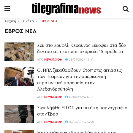
Αρχική
Ετικέτα
ΕΒΡΟΣ ΝΕΑ
ΕΒΡΟΣ ΝΕΑ
Σοκ στο Σουφλί: Κεραυνός «έκοψε» στα δύο
δέντρο και σκότωσε ακαριαία 15 πρόβατα
ΑΠΌ
NEWSROOM
25/07/2024 12:41
Οι ΗΠΑ ξεκαθαρίζουν! Στοπ στις αιτιάσεις
των Τούρκων για την αμερικανική
στρατιωτική παρουσία στην
Αλεξανδρούπολη
ΑΠΌ
NEWSROOM
13/06/2024 12:51
Συνελήφθη ΕΠ.ΟΠ για παιδική πορνογραφία
στον Έβρο
ΑΠΌ
NEWSROOM
07/06/2024 14:01
Μητσοτάκης και Κασσελάκης μαζί στην