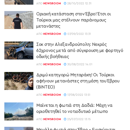
ΑΠΌ
NEWSROOM
28/10/2022 12:31
Οριακή κατάσταση στον Έβρο! Έτσι οι
Τούρκοι μας στέλνουν παράνομους
μετανάστες
ΑΠΌ
NEWSROOM
07/09/2022 13:31
Σοκ στην Αλεξανδρούπολη: Νεκρός
62χρονος μετά από σύγκρουση με φορτηγό
οδικής βοήθειας
ΑΠΌ
NEWSROOM
30/08/2022 14:01
Δριμύ κατηγορώ Μηταράκη! Οι Τούρκοι
αφήνουν μετανάστες στη μέση του Έβρου
(ΒΙΝΤΕΟ)
ΑΠΌ
NEWSROOM
17/08/2022 13:51
Μαίνεται η φωτιά στη Δαδιά: Μάχη να
οριοθετηθεί το νοτιοδυτικό μέτωπο
ΑΠΌ
NEWSROOM
25/07/2022 13:15
Μεγάλη φωτιά στον Έβρο – Ενισχύονται