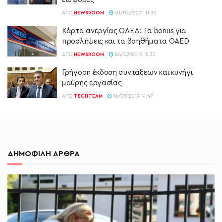
ΑΠΌ
NEWSROOM
01/02/2021 11:30
Κάρτα ανεργίας ΟΑΕΔ: Τα bonus για
προσλήψεις και τα βοηθήματα OAED
ΑΠΌ
NEWSROOM
24/07/2019 15:30
Γρήγορη έκδοση συντάξεων και κυνήγι
μαύρης εργασίας
ΑΠΌ
TECHTEAM
16/07/2019 14:47
ΔΗΜΟΦΙΛΗ ΑΡΘΡΑ