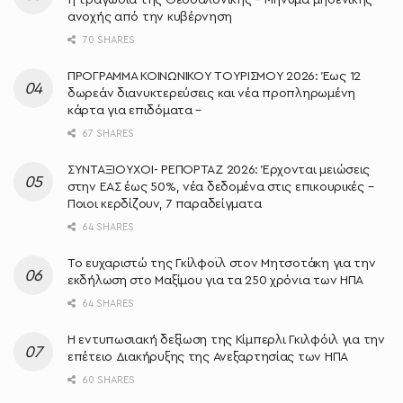
η τραγωδία της Θεσσαλονίκης – Μήνυμα μηδενικής
ανοχής από την κυβέρνηση
70 SHARES
ΠΡΟΓΡΑΜΜΑ ΚΟΙΝΩΝΙΚΟΥ ΤΟΥΡΙΣΜΟΥ 2026: Έως 12
δωρεάν διανυκτερεύσεις και νέα προπληρωμένη
κάρτα για επιδόματα –
67 SHARES
ΣΥΝΤΑΞΙΟΥΧΟΙ- ΡΕΠΟΡΤΑΖ 2026: Έρχονται μειώσεις
στην ΕΑΣ έως 50%, νέα δεδομένα στις επικουρικές –
Ποιοι κερδίζουν, 7 παραδείγματα
64 SHARES
Το ευχαριστώ της Γκίλφοϊλ στον Μητσοτάκη για την
εκδήλωση στο Μαξίμου για τα 250 χρόνια των ΗΠΑ
64 SHARES
Η εντυπωσιακή δεξίωση της Κίμπερλι Γκιλφόιλ για την
επέτειο Διακήρυξης της Ανεξαρτησίας των ΗΠΑ
60 SHARES