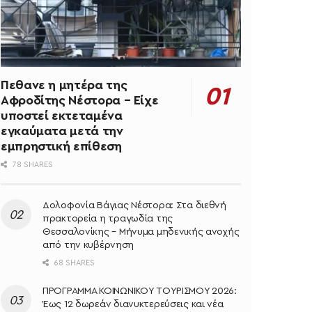
Πεθανε η μητέρα της
Αφροδίτης Νέστορα – Είχε
υποστεί εκτεταμένα
εγκαύματα μετά την
εμπρηστική επίθεση
78 SHARES
Δολοφονία Βάγιας Νέστορα: Στα διεθνή
πρακτορεία η τραγωδία της
Θεσσαλονίκης – Μήνυμα μηδενικής ανοχής
από την κυβέρνηση
68 SHARES
ΠΡΟΓΡΑΜΜΑ ΚΟΙΝΩΝΙΚΟΥ ΤΟΥΡΙΣΜΟΥ 2026:
Έως 12 δωρεάν διανυκτερεύσεις και νέα