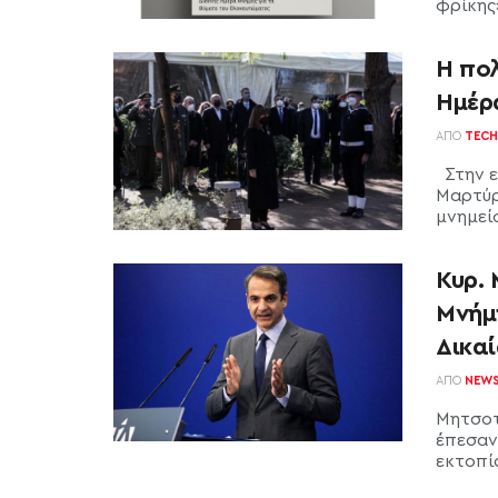
φρίκης»
Η πολ
Ημέρ
ΑΠΌ
TECH
Στην ε
Μαρτύρ
μνημείο
Κυρ.
Μνήμ
Δικα
ΑΠΌ
NEW
Μητσοτ
έπεσαν
εκτοπί