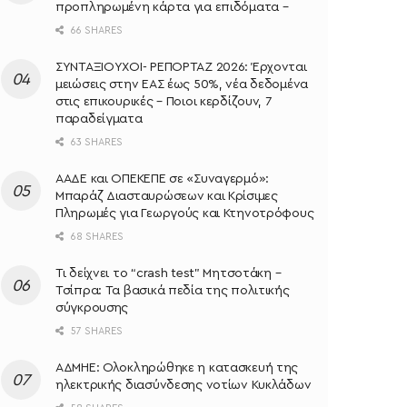
προπληρωμένη κάρτα για επιδόματα –
66 SHARES
ΣΥΝΤΑΞΙΟΥΧΟΙ- ΡΕΠΟΡΤΑΖ 2026: Έρχονται
μειώσεις στην ΕΑΣ έως 50%, νέα δεδομένα
στις επικουρικές – Ποιοι κερδίζουν, 7
παραδείγματα
63 SHARES
ΑΑΔΕ και ΟΠΕΚΕΠΕ σε «Συναγερμό»:
Μπαράζ Διασταυρώσεων και Κρίσιμες
Πληρωμές για Γεωργούς και Κτηνοτρόφους
68 SHARES
Τι δείχνει το “crash test” Μητσοτάκη –
Τσίπρα: Τα βασικά πεδία της πολιτικής
σύγκρουσης
57 SHARES
ΑΔΜΗΕ: Ολοκληρώθηκε η κατασκευή της
ηλεκτρικής διασύνδεσης νοτίων Κυκλάδων