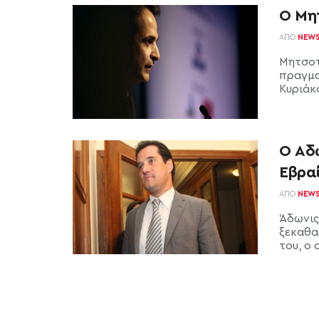
O Μη
ΑΠΌ
NEW
Μητσοτ
πραγμα
Κυριάκο
Ο Άδ
Εβραί
ΑΠΌ
NEW
Άδωνις
ξεκαθα
του, ο 