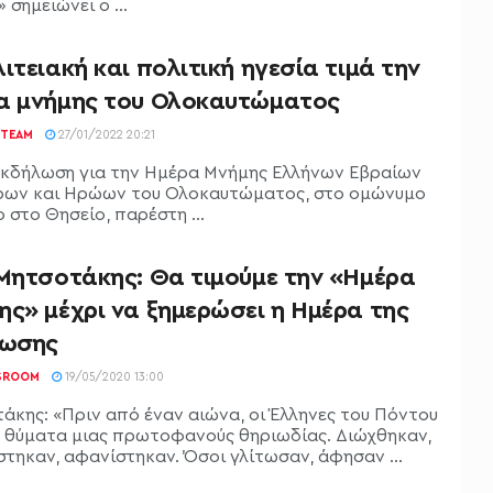
 σημειώνει ο ...
ιτειακή και πολιτική ηγεσία τιμά την
α μνήμης του Ολοκαυτώματος
TEAM
27/01/2022 20:21
κδήλωση για την Ημέρα Μνήμης Ελλήνων Εβραίων
ων και Ηρώων του Ολοκαυτώματος, στο ομώνυμο
 στο Θησείο, παρέστη ...
 Μητσοτάκης: Θα τιμούμε την «Ημέρα
ης» μέχρι να ξημερώσει η Ημέρα της
ίωσης
SROOM
19/05/2020 13:00
άκης: «Πριν από έναν αιώνα, οι Έλληνες του Πόντου
 θύματα μιας πρωτοφανούς θηριωδίας. Διώχθηκαν,
στηκαν, αφανίστηκαν. Όσοι γλίτωσαν, άφησαν ...