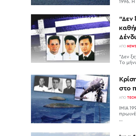
1996. Η 
“Δεν 
καθήκ
Δένδι
ΑΠΌ
NEW
"Δεν ξ
Το μήνυ
Κρίση
στο 
ΑΠΌ
TECH
ΙΜΙΑ 1
πρωινές
...