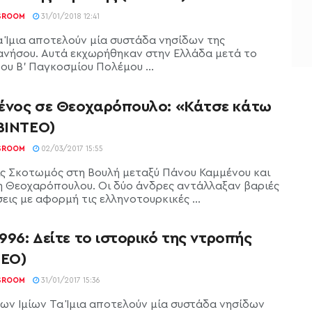
SROOM
31/01/2018 12:41
Τα Ίμια αποτελούν μία συστάδα νησίδων της
νήσου. Αυτά εκχωρήθηκαν στην Ελλάδα μετά το
ου Β' Παγκοσμίου Πολέμου ...
ένος σε Θεοχαρόπουλο: «Κάτσε κάτω
(ΒΙΝΤΕΟ)
SROOM
02/03/2017 15:55
ις Σκοτωμός στη Βουλή μεταξύ Πάνου Καμμένου και
 Θεοχαρόπουλου. Οι δύο άνδρες αντάλλαξαν βαριές
ις με αφορμή τις ελληνοτουρκικές ...
1996: Δείτε το ιστορικό της ντροπής
ΤΕΟ)
SROOM
31/01/2017 15:36
των Ιμίων Τα Ίμια αποτελούν μία συστάδα νησίδων