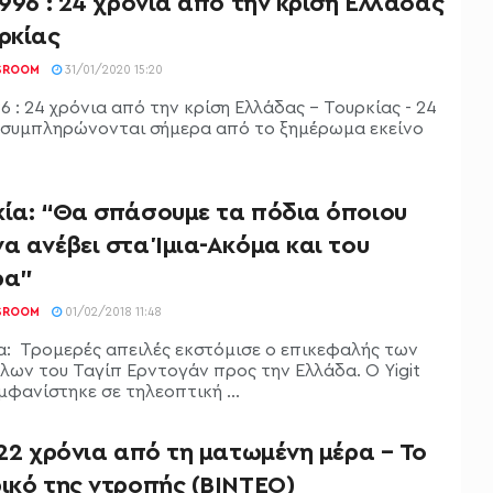
1996 : 24 χρόνια από την κρίση Ελλάδας
ρκίας
SROOM
31/01/2020 15:20
96 : 24 χρόνια από την κρίση Ελλάδας - Τουρκίας - 24
 συμπληρώνονται σήμερα από το ξημέρωμα εκείνο
κία: “Θα σπάσουμε τα πόδια όποιου
α ανέβει στα Ίμια-Ακόμα και του
ρα”
SROOM
01/02/2018 11:48
α: Τρομερές απειλές εκστόμισε ο επικεφαλής των
λων του Ταγίπ Ερντογάν προς την Ελλάδα. Ο Yigit
εμφανίστηκε σε τηλεοπτική ...
 22 χρόνια από τη ματωμένη μέρα – Το
ικό της ντροπής (ΒΙΝΤΕΟ)