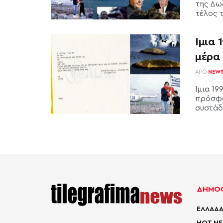
της Δω
τέλος το
Ιμια 
μέρα
ΑΠΌ
NEW
Ίμια 19
πρόσφα
συστάδ
ΔΗΜΟΦ
ΕΛΛΑΔΑ