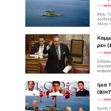
ΑΠΌ
NEW
ΙΜΙΑ: 
Δωδεκα
τέλος τ
Καμμ
ρε» 
ΑΠΌ
NEW
Ειδήσε
Θανάση
εκφράσε
Ιμια 
(ΒΙΝ
ΑΠΌ
NEW
Κρίση 