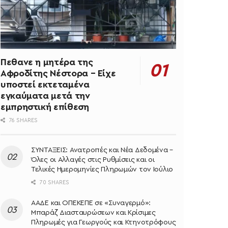
Πεθανε η μητέρα της
Αφροδίτης Νέστορα – Είχε
υποστεί εκτεταμένα
εγκαύματα μετά την
εμπρηστική επίθεση
76 SHARES
ΣΥΝΤΑΞΕΙΣ: Ανατροπές και Νέα Δεδομένα –
Όλες οι Αλλαγές στις Ρυθμίσεις και οι
Τελικές Ημερομηνίες Πληρωμών τον Ιούλιο
70 SHARES
ΑΑΔΕ και ΟΠΕΚΕΠΕ σε «Συναγερμό»:
Μπαράζ Διασταυρώσεων και Κρίσιμες
Πληρωμές για Γεωργούς και Κτηνοτρόφους