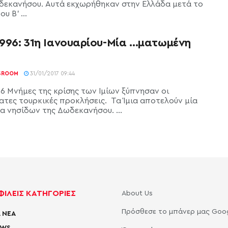
δεκανήσου. Αυτά εκχωρήθηκαν στην Ελλάδα μετά το
υ Β' ...
1996: 31η Ιανουαρίου-Μία …ματωμένη
SROOM
31/01/2017 09:44
96 Μνήμες της κρίσης των Ιμίων ξύπνησαν οι
τες τουρκικές προκλήσεις. Τα Ίμια αποτελούν μία
α νησίδων της Δωδεκανήσου. ...
ΙΛΕΙΣ ΚΑΤΗΓΟΡΙΕΣ
About Us
Πρόσθεσε το μπάνερ μας Goo
 ΝΕΑ