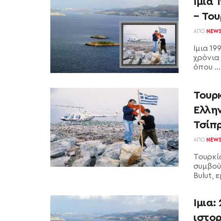
Ιμια 
– Του
ΑΠΌ
NEW
Ιμια 19
χρόνια
όπου ...
Τουρ
Έλλην
Τσίπ
ΑΠΌ
NEW
Τουρκί
συμβού
Bulut, 
Ιμια:
ιστορ