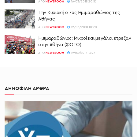
ΑΠΌ
NEWSROOM
16/03/2018 20:56
Την Κυριακή ο 7ος Ημιμαραθώνιος της
Αθήνας
ΑΠΌ
NEWSROOM
12/03/2018 10:20
Ημιμαραθώνιος: Μικροί και μεγάλοι έτρεξαν
στην Αθήνα (ΦΩΤΟ)
ΑΠΌ
NEWSROOM
19/03/2017 13:27
ΔΗΜΟΦΙΛΗ ΑΡΘΡΑ