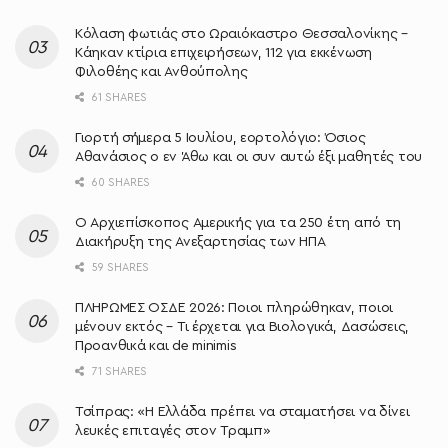
Κόλαση φωτιάς στο Ωραιόκαστρο Θεσσαλονίκης –
Κάηκαν κτίρια επιχειρήσεων, 112 για εκκένωση
Φιλοθέης και Ανθούπολης
61 SHARES
Γιορτή σήμερα 5 Ιουλίου, εορτολόγιο: Όσιος
Αθανάσιος ο εν Άθω και οι συν αυτώ έξι μαθητές του
60 SHARES
O Αρχιεπίσκοπος Αμερικής για τα 250 έτη από τη
Διακήρυξη της Ανεξαρτησίας των ΗΠΑ
59 SHARES
ΠΛΗΡΩΜΕΣ ΟΣΔΕ 2026: Ποιοι πληρώθηκαν, ποιοι
μένουν εκτός – Τι έρχεται για Βιολογικά, Δασώσεις,
Προανθικά και de minimis
71 SHARES
Τσίπρας: «Η Ελλάδα πρέπει να σταματήσει να δίνει
λευκές επιταγές στον Τραμπ»