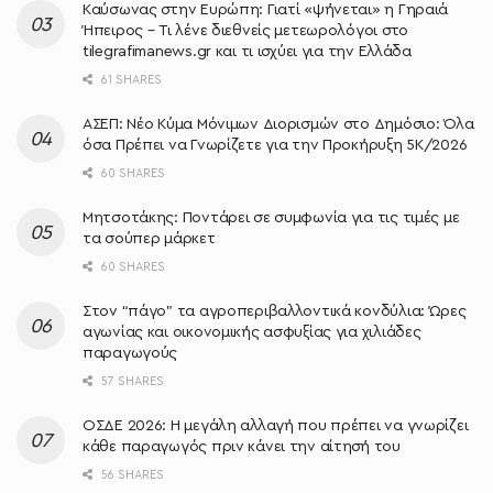
Καύσωνας στην Ευρώπη: Γιατί «ψήνεται» η Γηραιά
Ήπειρος – Τι λένε διεθνείς μετεωρολόγοι στο
tilegrafimanews.gr και τι ισχύει για την Ελλάδα
61 SHARES
ΑΣΕΠ: Νέο Κύμα Μόνιμων Διορισμών στο Δημόσιο: Όλα
όσα Πρέπει να Γνωρίζετε για την Προκήρυξη 5Κ/2026
60 SHARES
Μητσοτάκης: Ποντάρει σε συμφωνία για τις τιμές με
τα σούπερ μάρκετ
60 SHARES
Στον “πάγο” τα αγροπεριβαλλοντικά κονδύλια: Ώρες
αγωνίας και οικονομικής ασφυξίας για χιλιάδες
παραγωγούς
57 SHARES
ΟΣΔΕ 2026: Η μεγάλη αλλαγή που πρέπει να γνωρίζει
κάθε παραγωγός πριν κάνει την αίτησή του
56 SHARES