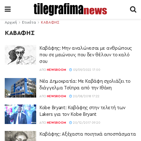
Αρχική
Ετικέτα
ΚΑΒΑΦΗΣ
ΚΑΒΑΦΗΣ
Καβάφης: Μην αναλώνεσαι με ανθρώπους
που σε μειώνουν, που δεν θέλουν το καλό
σου
ΑΠΌ
NEWSROOM
05/09/2022 17:00
Νέα Δημοκρατία: Με Καβάφη σχολιάζει το
διάγγελμα Τσίπρα από την Ιθάκη
ΑΠΌ
NEWSROOM
20/08/2018 17:22
Kobe Bryant: Καβάφης στην τελετή των
Lakers για τον Kobe Bryant
ΑΠΌ
NEWSROOM
20/12/2017 09:20
Καβάφης: Αξέχαστα ποιητικά αποσπάσματα