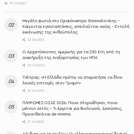
79 SHARES
Μεγάλη φωτιά στο Ωραιόκαστρο Θεσσαλονίκης –
Καίγονται εγκαταστάσεις, απειλούνται οικίες – Εντολή
εκκένωσης της Ανθούπολης
62 SHARES
O Αρχιεπίσκοπος Αμερικής για τα 250 έτη από τη
Διακήρυξη της Ανεξαρτησίας των ΗΠΑ
58 SHARES
Τσίπρας: «Η Ελλάδα πρέπει να σταματήσει να δίνει
λευκές επιταγές στον Τραμπ»
56 SHARES
ΠΛΗΡΩΜΕΣ ΟΣΔΕ 2026: Ποιοι πληρώθηκαν, ποιοι
μένουν εκτός – Τι έρχεται για Βιολογικά, Δασώσεις,
Προανθικά και de minimis
67 SHARES
Δένδιας για 4η Ιουλίου: Οι ελληνοαμερικανικοί δεσμοί