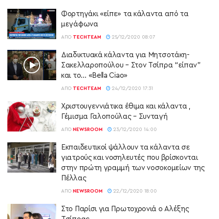
Φορτηγάκι «είπε» τα κάλαντα από τα
μεγάφωνα
ΑΠΌ
TECHTEAM
25/12/2020 08:07
Διαδικτυακά κάλαντα για Μητσοτάκη-
Σακελλαροπούλου – Στον Τσίπρα “είπαν”
και το… «Bella Ciao»
ΑΠΌ
TECHTEAM
24/12/2020 17:31
Χριστουγεννιάτικα έθιμα και κάλαντα ,
Γέμισμα Γαλοπούλας – Συνταγή
ΑΠΌ
NEWSROOM
23/12/2020 14:00
Εκπαιδευτικοί ψάλλουν τα κάλαντα σε
γιατρούς και νοσηλευτές που βρίσκονται
στην πρώτη γραμμή των νοσοκομείων της
Πέλλας
ΑΠΌ
NEWSROOM
22/12/2020 18:00
Στο Παρίσι για Πρωτοχρονιά ο Αλέξης