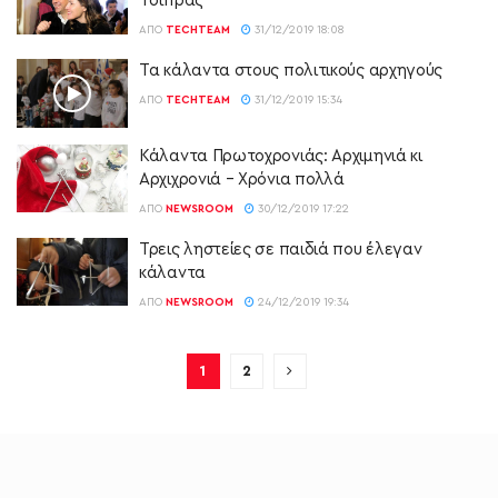
Τσίπρας
ΑΠΌ
TECHTEAM
31/12/2019 18:08
Τα κάλαντα στους πολιτικούς αρχηγούς
ΑΠΌ
TECHTEAM
31/12/2019 15:34
Κάλαντα Πρωτοχρονιάς: Αρχιμηνιά κι
Αρχιχρονιά – Χρόνια πολλά
ΑΠΌ
NEWSROOM
30/12/2019 17:22
Τρεις ληστείες σε παιδιά που έλεγαν
κάλαντα
ΑΠΌ
NEWSROOM
24/12/2019 19:34
1
2