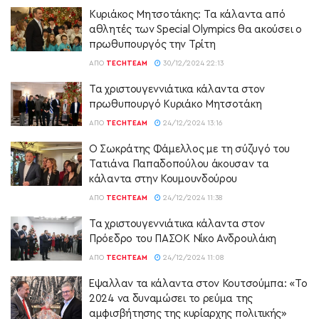
Κυριάκος Μητσοτάκης: Tα κάλαντα από
αθλητές των Special Olympics θα ακούσει ο
πρωθυπουργός την Τρίτη
ΑΠΌ
TECHTEAM
30/12/2024 22:13
Τα χριστουγεννιάτικα κάλαντα στον
πρωθυπουργό Κυριάκο Μητσοτάκη
ΑΠΌ
TECHTEAM
24/12/2024 13:16
Ο Σωκράτης Φάμελλος με τη σύζυγό του
Τατιάνα Παπαδοπούλου άκουσαν τα
κάλαντα στην Κουμουνδούρου
ΑΠΌ
TECHTEAM
24/12/2024 11:38
Τα χριστουγεννιάτικα κάλαντα στον
Πρόεδρο του ΠΑΣΟΚ Νίκο Ανδρουλάκη
ΑΠΌ
TECHTEAM
24/12/2024 11:08
Έψαλλαν τα κάλαντα στον Κουτσούμπα: «Το
2024 να δυναμώσει το ρεύμα της
αμφισβήτησης της κυρίαρχης πολιτικής»