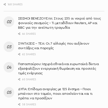
168 SHARES
ΣΕΙΣΜΟΙ ΒΕΝΕΖΟΥΕΛΑ: Στους 235 οι νεκροί από τους
φονικούς σεισμούς – Τι μεταδίδουν Reuters, AP και
BBC για την ανείπωτη τραγωδία
66 SHARES
ΣΥΝΤΑΞΕΙΣ – ΤΕΑ: Οι 7 αλλαγές που αυξάνουν
συντάξεις και παροχές
62 SHARES
Παπασταύρου: Ισχυρά εθνικά και ευρωπαϊκά δίκτυα
εξασφαλίζουν ενεργειακή θωράκιση και προσιτές
τιμές ενέργειας
60 SHARES
ΔΥΠΑ: Επίδομα ανεργίας με 125 ένσημα – Ποιοι
μπαίνουν στο ταμείο, ποιοι αποκλείονται και τι
πρέπει να προσέξουν
58 SHARES