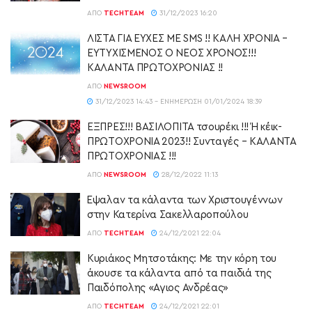
ΑΠΌ
TECHTEAM
31/12/2023 16:20
ΛΙΣΤΑ ΓΙΑ ΕΥΧΕΣ ΜΕ SMS !! ΚΑΛΗ ΧΡΟΝΙΑ –
ΕΥΤΥΧΙΣΜΕΝΟΣ Ο ΝΕΟΣ ΧΡΟΝΟΣ!!!
ΚΑΛΑΝΤΑ ΠΡΩΤΟΧΡΟΝΙΑΣ !!
ΑΠΌ
NEWSROOM
31/12/2023 14:43 - ΕΝΗΜΈΡΩΣΗ 01/01/2024 18:39
ΕΞΠΡΕΣ!!! ΒΑΣΙΛΟΠΙΤΑ τσουρέκι !!! Ή κέικ-
ΠΡΩΤΟΧΡΟΝΙΑ 2023!! Συνταγές – ΚΑΛΑΝΤΑ
ΠΡΩΤΟΧΡΟΝΙΑΣ !!!
ΑΠΌ
NEWSROOM
28/12/2022 11:13
Έψαλαν τα κάλαντα των Χριστουγέννων
στην Κατερίνα Σακελλαροπούλου
ΑΠΌ
TECHTEAM
24/12/2021 22:04
Κυριάκος Μητσοτάκης: Με την κόρη του
άκουσε τα κάλαντα από τα παιδιά της
Παιδόπολης «Αγιος Ανδρέας»
ΑΠΌ
TECHTEAM
24/12/2021 22:01