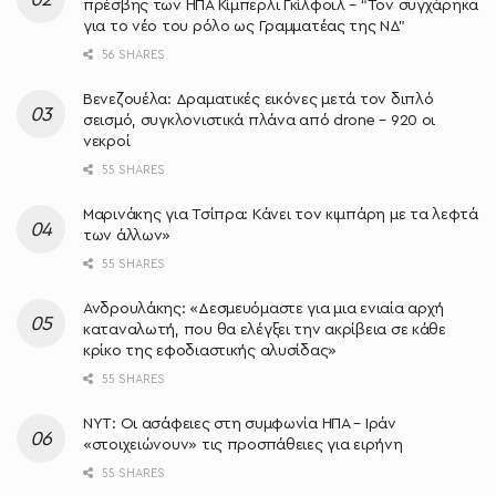
πρέσβης των ΗΠΑ Κίμπερλι Γκίλφοϊλ – “Τον συγχάρηκα
για το νέο του ρόλο ως Γραμματέας της ΝΔ”
56 SHARES
Βενεζουέλα: Δραματικές εικόνες μετά τον διπλό
σεισμό, συγκλονιστικά πλάνα από drone – 920 οι
νεκροί
55 SHARES
Μαρινάκης για Τσίπρα: Κάνει τον κιμπάρη με τα λεφτά
των άλλων»
55 SHARES
Ανδρουλάκης: «Δεσμευόμαστε για μια ενιαία αρχή
καταναλωτή, που θα ελέγξει την ακρίβεια σε κάθε
κρίκο της εφοδιαστικής αλυσίδας»
55 SHARES
NYT: Οι ασάφειες στη συμφωνία ΗΠΑ – Ιράν
«στοιχειώνουν» τις προσπάθειες για ειρήνη
55 SHARES