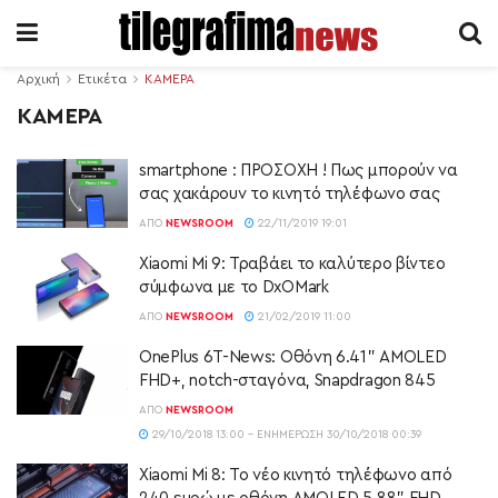
Αρχική
Ετικέτα
ΚΑΜΕΡΑ
ΚΑΜΕΡΑ
smartphone : ΠΡΟΣΟΧΗ ! Πως μπορούν να
σας χακάρουν το κινητό τηλέφωνο σας
ΑΠΌ
NEWSROOM
22/11/2019 19:01
Xiaomi Mi 9: Τραβάει το καλύτερο βίντεο
σύμφωνα με το DxOMark
ΑΠΌ
NEWSROOM
21/02/2019 11:00
OnePlus 6T-News: Οθόνη 6.41” AMOLED
FHD+, notch-σταγόνα, Snapdragon 845
ΑΠΌ
NEWSROOM
29/10/2018 13:00 - ΕΝΗΜΈΡΩΣΗ 30/10/2018 00:39
Xiaomi Mi 8: Το νέο κινητό τηλέφωνο από