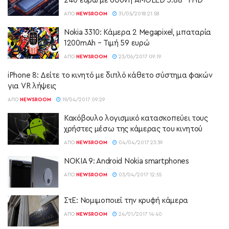
240 ευρώ με οθόνη AMOLED 5.88” FHD
ΑΠΌ
NEWSROOM
31/05/2018 21:58
Nokia 3310: Κάμερα 2 Megapixel, μπαταρία
1200mAh – Τιμή 59 ευρώ
ΑΠΌ
NEWSROOM
23/06/2017 09:19
iPhone 8: Δείτε το κινητό με διπλό κάθετο σύστημα φακών
για VR λήψεις
ΑΠΌ
NEWSROOM
19/04/2017 09:29
Κακόβουλο λογισμικό κατασκοπεύει τους
χρήστες μέσω της κάμερας του κινητού
ΑΠΌ
NEWSROOM
04/04/2017 23:39
NOKIA 9: Android Nokia smartphones
ΑΠΌ
NEWSROOM
03/04/2017 12:55
ΣτΕ: Νομιμοποιεί την κρυφή κάμερα
ΑΠΌ
NEWSROOM
24/01/2017 14:40