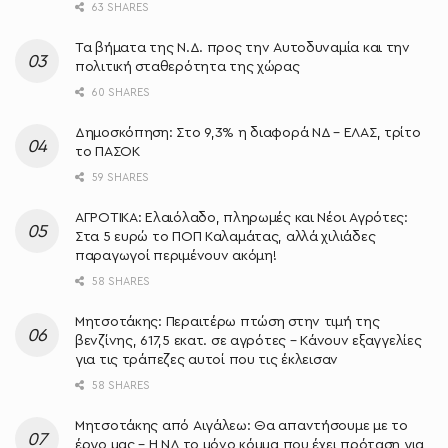
63 SHARES
Τα βήματα της Ν.Δ. προς την Αυτοδυναμία και την
πολιτική σταθερότητα της χώρας
60 SHARES
Δημοσκόπηση: Στο 9,3% η διαφορά ΝΔ – ΕΛΑΣ, τρίτο
το ΠΑΣΟΚ
59 SHARES
ΑΓΡΟΤΙΚΑ: Ελαιόλαδο, πληρωμές και Νέοι Αγρότες:
Στα 5 ευρώ το ΠΟΠ Καλαμάτας, αλλά χιλιάδες
παραγωγοί περιμένουν ακόμη!
58 SHARES
Μητσοτάκης: Περαιτέρω πτώση στην τιμή της
βενζίνης, 617,5 εκατ. σε αγρότες – Κάνουν εξαγγελίες
για τις τράπεζες αυτοί που τις έκλεισαν
58 SHARES
Μητσοτάκης από Αιγάλεω: Θα απαντήσουμε με το
έργο μας – Η ΝΔ το μόνο κόμμα που έχει πρόταση για