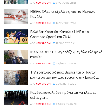
ΑΠΌ
NEWSROOM
09/05/2018 22:21
MEGA: Όλες οι εξελίξεις για το Μεγάλο
Κανάλι
ΑΠΌ
NEWSROOM
12/01/2018 09:50
Ελλάδα-Κροατία-Κανάλι : LIVE από
Cosmote Sport1 και ΣΚΑΙ
ΑΠΌ
NEWSROOM
12/11/2017 20:41
ΙΒΑΝ ΣΑΒΒΙΔΗΣ: Αγοράζω μεγάλο ελληνικό
κανάλι!
ΑΠΌ
NEWSROOM
02/05/2017 23:31
Τηλεοπτικές άδειες: Βρίσκεται ο Πούτιν
κοντά σε μια μιντιακή βάση στην Ελλάδα;
ΑΠΌ
NEWSROOM
27/09/2016 07:20
Κανένα κανάλι δεν πρόκειται να κλείσει
δείτε γιατί
ΑΠΌ
NEWSROOM
03/09/2016 09:30