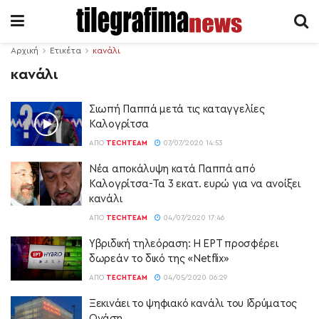
Αρχική
Ετικέτα
κανάλι
κανάλι
Σιωπή Παππά μετά τις καταγγελίες
Καλογρίτσα
ΑΠΌ
TECHTEAM
07/07/2020 14:53
Νέα αποκάλυψη κατά Παππά από
Καλογρίτσα-Τα 3 εκατ. ευρώ για να ανοίξει
κανάλι
ΑΠΌ
TECHTEAM
04/07/2020 17:46
Υβριδική τηλεόραση: Η ΕΡΤ προσφέρει
δωρεάν το δικό της «Netflix»
ΑΠΌ
TECHTEAM
04/05/2020 06:29
Ξεκινάει το ψηφιακό κανάλι του Ιδρύματος
Ωνάση