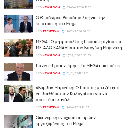
ΑΠΌ
NEWSROOM
03/04/2020 11:30
Ο Θεόδωρος Ρουσόπουλος για την
επιστροφή του Mega
ΑΠΌ
TECHTEAM
19/02/2020 09:12
MEGA : Ο μητροπολίτης Πειραιώς αγίασε το
ΜΕΓΑΛΟ ΚΑΝΑΛΙ και τον Βαγγέλη Μαρινάκη
ΑΠΌ
NEWSROOM
17/02/2020 22:33
Γιάννης Πρετεντέρης : Το MEGA επιστρέφει
ΑΠΌ
NEWSROOM
01/11/2019 19:51
«Βόμβα» Μαρινάκη: O Παππάς μου ζήτησε
να βοηθήσω τον Καλογρίτσα για να
αποκτήσει κανάλι
ΑΠΌ
TECHTEAM
19/04/2019 14:03
Οικονομική ενίσχυση σε πρώην
εργαζομένους του Mega