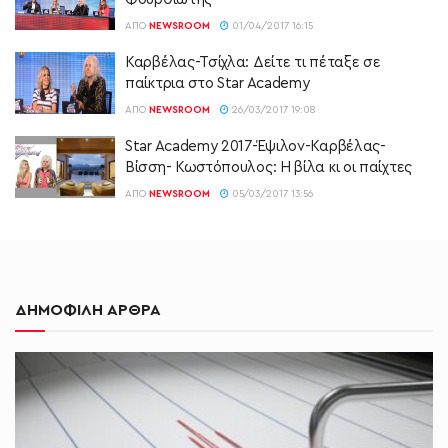
ΑΠΌ
NEWSROOM
01/04/2017 16:15
Καρβέλας-Τσίχλα: Δείτε τι πέταξε σε
παίκτρια στο Star Academy
ΑΠΌ
NEWSROOM
26/03/2017 19:08
Star Academy 2017-Έψιλον-Καρβέλας-
Βίσση- Κωστόπουλος: Η βίλα κι οι παίχτες
ΑΠΌ
NEWSROOM
05/03/2017 13:56
ΔΗΜΟΦΙΛΗ ΑΡΘΡΑ