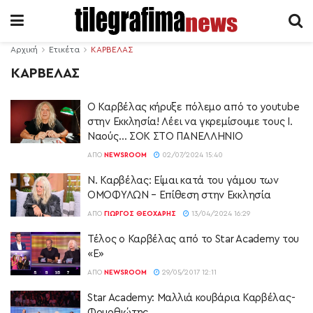
Αρχική
Ετικέτα
ΚΑΡΒΕΛΑΣ
ΚΑΡΒΕΛΑΣ
Ο Καρβέλας κήρυξε πόλεμο από το youtube
στην Εκκλησία! Λέει να γκρεμίσουμε τους Ι.
Ναούς… ΣΟΚ ΣΤΟ ΠΑΝΕΛΛΗΝΙΟ
ΑΠΌ
NEWSROOM
02/07/2024 15:40
Ν. Καρβέλας: Είμαι κατά του γάμου των
ΟΜΟΦΥΛΩΝ – Επίθεση στην Εκκλησία
ΑΠΌ
ΓΙΏΡΓΟΣ ΘΕΟΧΆΡΗΣ
13/04/2024 16:29
Τέλος ο Καρβέλας από το Star Academy του
«Ε»
ΑΠΌ
NEWSROOM
29/05/2017 12:11
Star Academy: Μαλλιά κουβάρια Καρβέλας-
Φουρθιώτης