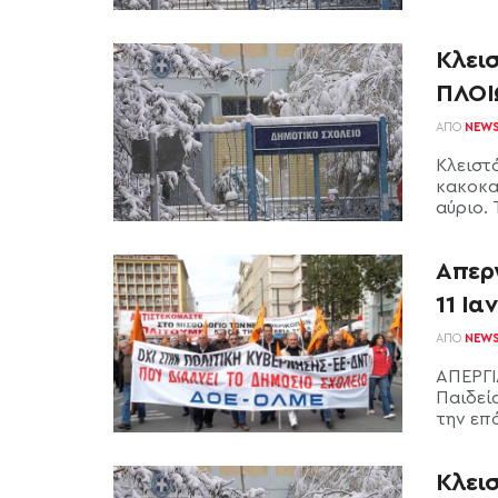
Κλει
ΠΛΟ
ΑΠΌ
NEW
Κλειστ
κακοκα
αύριο. 
Απερ
11 Ια
ΑΠΌ
NEW
ΑΠΕΡΓΙ
Παιδεί
την επό
Κλεισ