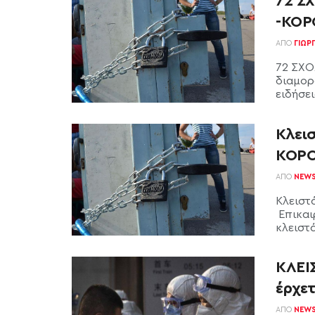
72 Σ
-ΚΟΡ
ΑΠΌ
ΓΙΏΡ
72 ΣΧΟ
διαμορ
ειδήσεις
Κλεισ
ΚΟΡΟ
ΑΠΌ
NEW
Κλειστ
Επικαι
κλειστά
ΚΛΕΙΣ
έρχετ
ΑΠΌ
NEW