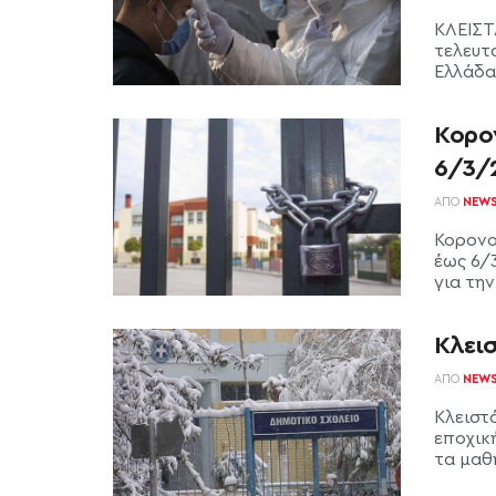
ΚΛΕΙΣΤ
τελευτ
Ελλάδα.
Κορον
6/3/
ΑΠΌ
NEW
Κορονοϊ
έως 6/
για την
Κλει
ΑΠΌ
NEW
Κλειστ
εποχικ
τα μαθή