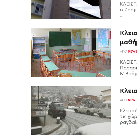
ΚΛΕΙΣΤ
ο Ζορμπ
...
Κλεισ
μαθή
ΑΠΌ
NEW
ΚΛΕΙΣΤ
Παρασκ
Β' Βάθμ
Κλεισ
ΑΠΌ
NEW
Κλειστά
τις χώ
ραγδαία