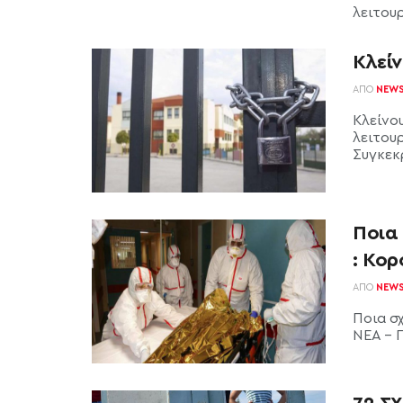
λειτου
Κλεί
ΑΠΌ
NEW
Κλείνο
λειτου
Συγκεκρ
Ποια 
: Κο
ΑΠΌ
NEW
Ποια σχ
ΝΕΑ - Π