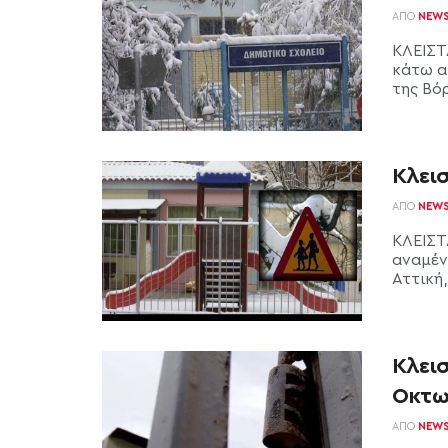
ΑΠΌ
NEW
ΚΛΕΙΣΤ
κάτω α
της Βόρ
Κλεισ
ΑΠΌ
NEW
ΚΛΕΙΣΤ
αναμένε
Αττική,
Κλεισ
Οκτω
ΑΠΌ
NEW