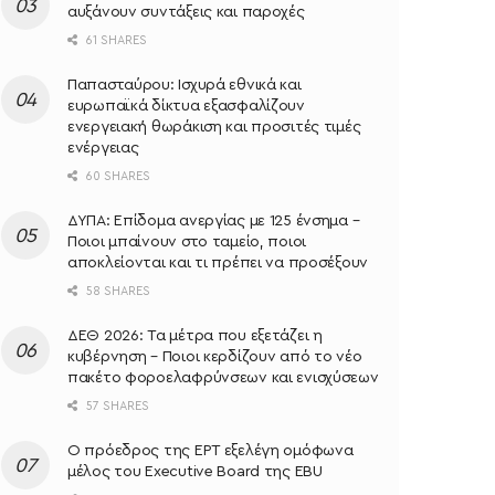
αυξάνουν συντάξεις και παροχές
61 SHARES
Παπασταύρου: Ισχυρά εθνικά και
ευρωπαϊκά δίκτυα εξασφαλίζουν
ενεργειακή θωράκιση και προσιτές τιμές
ενέργειας
60 SHARES
ΔΥΠΑ: Επίδομα ανεργίας με 125 ένσημα –
Ποιοι μπαίνουν στο ταμείο, ποιοι
αποκλείονται και τι πρέπει να προσέξουν
58 SHARES
ΔΕΘ 2026: Τα μέτρα που εξετάζει η
κυβέρνηση – Ποιοι κερδίζουν από το νέο
πακέτο φοροελαφρύνσεων και ενισχύσεων
57 SHARES
Ο πρόεδρος της ΕΡΤ εξελέγη ομόφωνα
μέλος του Executive Board της EBU