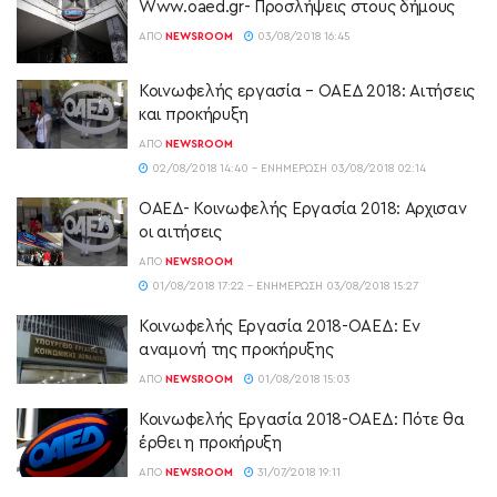
Www.oaed.gr- Προσλήψεις στους δήμους
ΑΠΌ
NEWSROOM
03/08/2018 16:45
Κοινωφελής εργασία – ΟΑΕΔ 2018: Αιτήσεις
και προκήρυξη
ΑΠΌ
NEWSROOM
02/08/2018 14:40 - ΕΝΗΜΈΡΩΣΗ 03/08/2018 02:14
ΟΑΕΔ- Κοινωφελής Εργασία 2018: Αρχισαν
οι αιτήσεις
ΑΠΌ
NEWSROOM
01/08/2018 17:22 - ΕΝΗΜΈΡΩΣΗ 03/08/2018 15:27
Κοινωφελής Εργασία 2018-ΟΑΕΔ: Εν
αναμονή της προκήρυξης
ΑΠΌ
NEWSROOM
01/08/2018 15:03
Κοινωφελής Εργασία 2018-ΟΑΕΔ: Πότε θα
έρθει η προκήρυξη
ΑΠΌ
NEWSROOM
31/07/2018 19:11