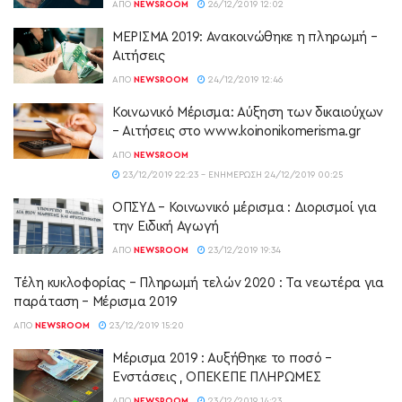
ΑΠΌ
NEWSROOM
26/12/2019 12:02
ΜΕΡΙΣΜΑ 2019: Ανακοινώθηκε η πληρωμή –
Αιτήσεις
ΑΠΌ
NEWSROOM
24/12/2019 12:46
Κοινωνικό Μέρισμα: Αύξηση των δικαιούχων
– Αιτήσεις στο www.koinonikomerisma.gr
ΑΠΌ
NEWSROOM
23/12/2019 22:23 - ΕΝΗΜΈΡΩΣΗ 24/12/2019 00:25
ΟΠΣΥΔ – Κοινωνικό μέρισμα : Διορισμοί για
την Ειδική Αγωγή
ΑΠΌ
NEWSROOM
23/12/2019 19:34
Τέλη κυκλοφορίας – Πληρωμή τελών 2020 : Τα νεωτέρα για
παράταση – Μέρισμα 2019
ΑΠΌ
NEWSROOM
23/12/2019 15:20
Μέρισμα 2019 : Αυξήθηκε το ποσό –
Ενστάσεις , ΟΠΕΚΕΠΕ ΠΛΗΡΩΜΕΣ
ΑΠΌ
NEWSROOM
23/12/2019 14:23