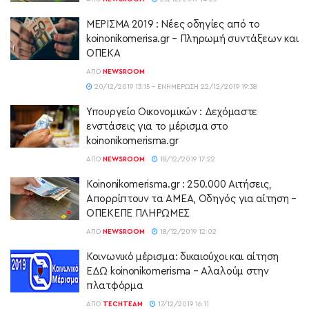
ΜΕΡΙΣΜΑ 2019 : Νέες οδηγίες από το
koinonikomerisa.gr – Πληρωμή συντάξεων και
ΟΠΕΚΑ
ΑΠΌ
NEWSROOM
20/12/2019 13:15 - ΕΝΗΜΈΡΩΣΗ 22/12/2019 19:38
Υπουργείο Οικονομικών : Δεχόμαστε
ενστάσεις για το μέρισμα στο
koinonikomerisma.gr
ΑΠΌ
NEWSROOM
18/12/2019 17:22
Koinonikomerisma.gr : 250.000 Αιτήσεις,
Απορρίπτουν τα ΑΜΕΑ, Οδηγός για αίτηση –
ΟΠΕΚΕΠΕ ΠΛΗΡΩΜΕΣ
ΑΠΌ
NEWSROOM
18/12/2019 12:02
Κοινωνικό μέρισμα: δικαιούχοι και αίτηση
ΕΔΩ koinonikomerisma – Αλαλούμ στην
πλατφόρμα
ΑΠΌ
TECHTEAM
17/12/2019 16:11