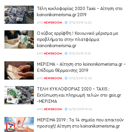
Τέλη κυκλοφορίας 2020 Taxis – Αίτηση στο
koinonikomerisma.gr 2019
ΑΠΌ
NEWSROOM
17/12/2019 14:23
Ο κύβος ερρίφθη ! Κοινωνικό μέρισμα με
προβλήματα στην πλατφόρμα
koinonikomerisma.gr
ΑΠΌ
NEWSROOM
17/12/2019 13:15
ΜΕΡΙΣΜΑ – Αίτηση στο koinonikomerisma.gr –
Επίδομα θέρμανσης 2019
ΑΠΌ
NEWSROOM
17/12/2019 12:02
ΤΕΛΗ ΚΥΚΛΟΦΟΡΙΑΣ 2020 – TAXIS :
Εκτύπωση και πληρωμή τελών στο gsis.gr
-ΜΕΡΙΣΜΑ
ΑΠΌ
NEWSROOM
16/12/2019 19:04
ΜΕΡΙΣΜΑ 2019 : Τα 14 σημεία που απαιτούν
προσοχή! Αίτηση στο koinonikomerisma.gr