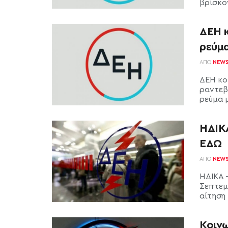
βρίσκον
ΔΕΗ 
ρεύμ
ΑΠΌ
NEW
ΔΕΗ κο
ραντεβο
ρεύμα με
ΗΔΙΚΑ
ΕΔΩ
ΑΠΌ
NEW
ΗΔΙΚΑ -
Σεπτεμ
αίτηση 
Κοινω