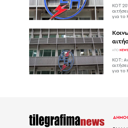
ΚΟΤ 201
αιτήσε
για το 
Κοινω
αιτή
ΑΠΌ
NEW
ΚΟΤ: Αν
αιτήσε
για το 
ΔΗΜΟΦ