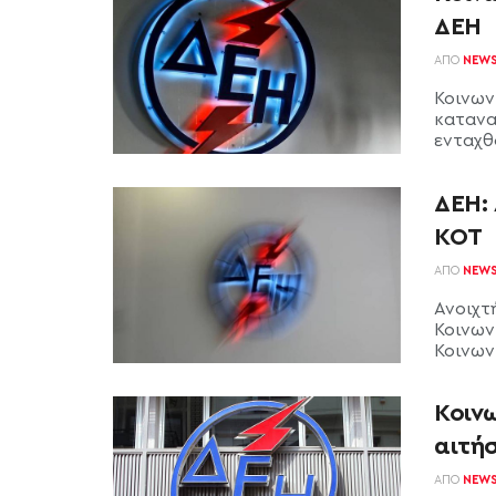
ΔΕΗ
ΑΠΌ
NEW
Κοινωνι
κατανα
ενταχθο
ΔΕΗ: 
ΚΟΤ
ΑΠΌ
NEW
Ανοιχτή
Κοινων
Κοινωνι
Κοινω
αιτήσ
ΑΠΌ
NEW