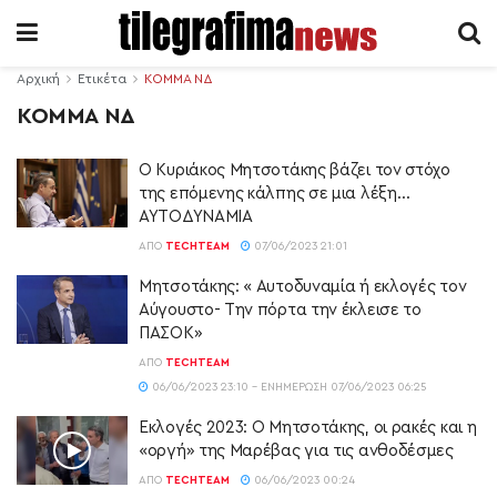
Αρχική
Ετικέτα
ΚΟΜΜΑ ΝΔ
ΚΟΜΜΑ ΝΔ
Ο Κυριάκος Μητσοτάκης βάζει τον στόχο
της επόμενης κάλπης σε μια λέξη…
ΑΥΤΟΔΥΝΑΜΙΑ
ΑΠΌ
TECHTEAM
07/06/2023 21:01
Μητσοτάκης: « Αυτοδυναμία ή εκλογές τον
Αύγουστο- Την πόρτα την έκλεισε το
ΠΑΣΟΚ»
ΑΠΌ
TECHTEAM
06/06/2023 23:10 - ΕΝΗΜΈΡΩΣΗ 07/06/2023 06:25
Εκλογές 2023: Ο Μητσοτάκης, οι ρακές και η
«οργή» της Μαρέβας για τις ανθοδέσμες
ΑΠΌ
TECHTEAM
06/06/2023 00:24