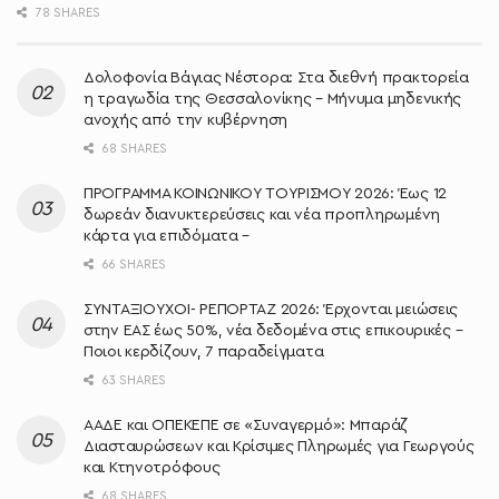
78 SHARES
Δολοφονία Βάγιας Νέστορα: Στα διεθνή πρακτορεία
η τραγωδία της Θεσσαλονίκης – Μήνυμα μηδενικής
ανοχής από την κυβέρνηση
68 SHARES
ΠΡΟΓΡΑΜΜΑ ΚΟΙΝΩΝΙΚΟΥ ΤΟΥΡΙΣΜΟΥ 2026: Έως 12
δωρεάν διανυκτερεύσεις και νέα προπληρωμένη
κάρτα για επιδόματα –
66 SHARES
ΣΥΝΤΑΞΙΟΥΧΟΙ- ΡΕΠΟΡΤΑΖ 2026: Έρχονται μειώσεις
στην ΕΑΣ έως 50%, νέα δεδομένα στις επικουρικές –
Ποιοι κερδίζουν, 7 παραδείγματα
63 SHARES
ΑΑΔΕ και ΟΠΕΚΕΠΕ σε «Συναγερμό»: Μπαράζ
Διασταυρώσεων και Κρίσιμες Πληρωμές για Γεωργούς
και Κτηνοτρόφους
68 SHARES