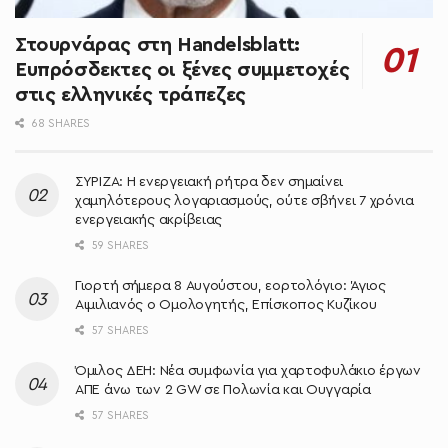
Στουρνάρας στη Handelsblatt:
Ευπρόσδεκτες οι ξένες συμμετοχές
στις ελληνικές τράπεζες
68 SHARES
ΣΥΡΙΖΑ: Η ενεργειακή ρήτρα δεν σημαίνει
χαμηλότερους λογαριασμούς, ούτε σβήνει 7 χρόνια
ενεργειακής ακρίβειας
59 SHARES
Γιορτή σήμερα 8 Αυγούστου, εορτολόγιο: Άγιος
Αιμιλιανός ο Ομολογητής, Επίσκοπος Κυζίκου
57 SHARES
Όμιλος ΔΕΗ: Νέα συμφωνία για χαρτοφυλάκιο έργων
ΑΠΕ άνω των 2 GW σε Πολωνία και Ουγγαρία
57 SHARES