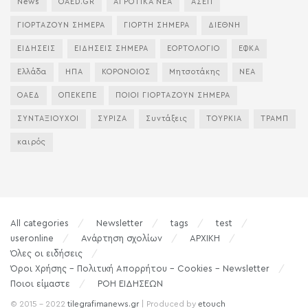
News
OAED.GR
ΑΓΡΟΤΙΚΑ ΝΕΑ
ΑΣΕΠ
ΓΙΟΡΤΑΖΟΥΝ ΣΗΜΕΡΑ
ΓΙΟΡΤΗ ΣΗΜΕΡΑ
ΔΙΕΘΝΗ
ΕΙΔΗΣΕΙΣ
ΕΙΔΗΣΕΙΣ ΣΗΜΕΡΑ
ΕΟΡΤΟΛΟΓΙΟ
ΕΦΚΑ
Ελλάδα
ΗΠΑ
ΚΟΡΟΝΟΙΟΣ
Μητσοτάκης
ΝΕΑ
ΟΑΕΔ
ΟΠΕΚΕΠΕ
ΠΟΙΟΙ ΓΙΟΡΤΑΖΟΥΝ ΣΗΜΕΡΑ
ΣΥΝΤΑΞΙΟΥΧΟΙ
ΣΥΡΙΖΑ
Συντάξεις
ΤΟΥΡΚΙΑ
ΤΡΑΜΠ
καιρός
All categories
Newsletter
tags
test
useronline
Ανάρτηση σχολίων
ΑΡΧΙΚΗ
Όλες οι ειδήσεις
Όροι Χρήσης – Πολιτική Απορρήτου – Cookies – Newsletter
Ποιοι είμαστε
ΡΟΗ ΕΙΔΗΣΕΩΝ
© 2015 - 2022
tilegrafimanews.gr
| Produced by
etouch