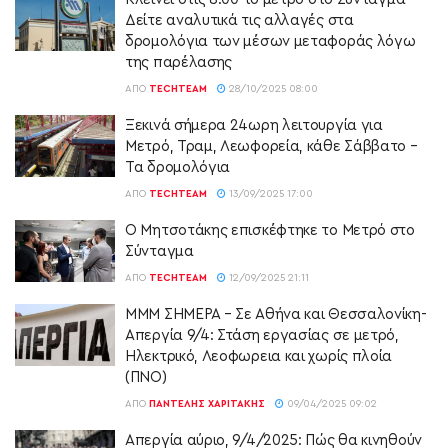
Δείτε αναλυτικά τις αλλαγές στα
δρομολόγια των μέσων μεταφοράς λόγω
της παρέλασης
ΑΠΌ
TECHTEAM
28/10/2025 08:00
Ξεκινά σήμερα 24ωρη λειτουργία για
Μετρό, Τραμ, Λεωφορεία, κάθε Σάββατο –
Τα δρομολόγια
ΑΠΌ
TECHTEAM
13/09/2025 17:00
Ο Μητσοτάκης επισκέφτηκε το Μετρό στο
Σύνταγμα
ΑΠΌ
TECHTEAM
12/09/2025 21:11
ΜΜΜ ΣΗΜΕΡΑ – Σε Αθήνα και Θεσσαλονίκη-
Απεργία 9/4: Στάση εργασίας σε μετρό,
Ηλεκτρικό, Λεοφωρεια και χωρίς πλοία
(ΠΝΟ)
ΑΠΌ
ΠΑΝΤΕΛΉΣ ΧΑΡΙΤΆΚΗΣ
09/04/2025 09:02
Απεργία αύριο, 9/4/2025: Πώς θα κινηθούν