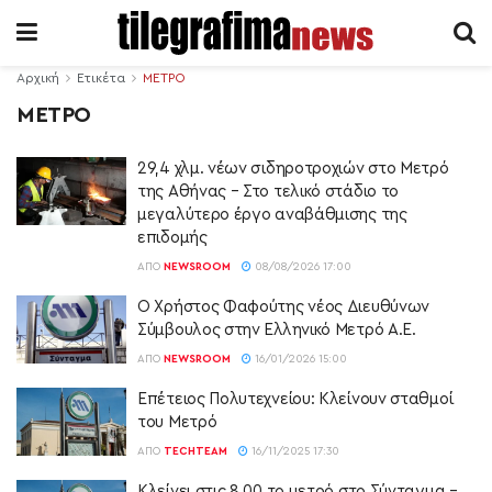
Αρχική
Ετικέτα
ΜΕΤΡΟ
ΜΕΤΡΟ
29,4 χλμ. νέων σιδηροτροχιών στο Μετρό
της Αθήνας – Στο τελικό στάδιο το
μεγαλύτερο έργο αναβάθμισης της
επιδομής
ΑΠΌ
NEWSROOM
08/08/2026 17:00
Ο Χρήστος Φαφούτης νέος Διευθύνων
Σύμβουλος στην Ελληνικό Μετρό Α.Ε.
ΑΠΌ
NEWSROOM
16/01/2026 15:00
Επέτειος Πολυτεχνείου: Κλείνουν σταθμοί
του Μετρό
ΑΠΌ
TECHTEAM
16/11/2025 17:30
Κλείνει στις 8.00 το μετρό στο Σύνταγμα –