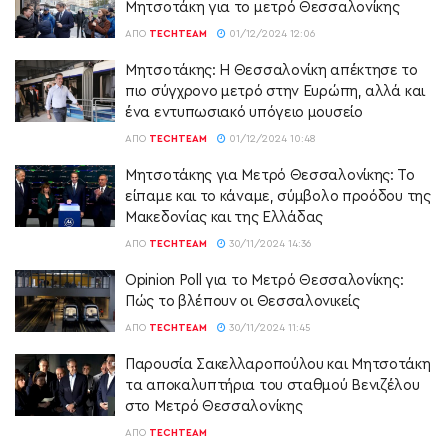
Μητσοτάκη για το μετρό Θεσσαλονίκης
ΑΠΌ
TECHTEAM
01/12/2024 12:06
Μητσοτάκης: Η Θεσσαλονίκη απέκτησε το
πιο σύγχρονο μετρό στην Ευρώπη, αλλά και
ένα εντυπωσιακό υπόγειο μουσείο
ΑΠΌ
TECHTEAM
01/12/2024 10:48
Μητσοτάκης για Μετρό Θεσσαλονίκης: Το
είπαμε και το κάναμε, σύμβολο προόδου της
Μακεδονίας και της Ελλάδας
ΑΠΌ
TECHTEAM
30/11/2024 14:36
Opinion Poll για το Μετρό Θεσσαλονίκης:
Πώς το βλέπουν οι Θεσσαλονικείς
ΑΠΌ
TECHTEAM
30/11/2024 11:45
Παρουσία Σακελλαροπούλου και Μητσοτάκη
τα αποκαλυπτήρια του σταθμού Βενιζέλου
στο Μετρό Θεσσαλονίκης
ΑΠΌ
TECHTEAM