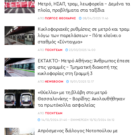
Μετρό, ΗΣΑΠ, τραμ, λεωφορεία – Δεμένα τα
πλοία, προβλήματα στα ταξίδια
ΑΠΌ
ΓΙΏΡΓΟΣ ΘΕΟΧΆΡΗΣ
08/04/2025 11:46
Κυκλοφοριακές ρυθμίσεις σε μετρό και τραμ
λόγω των παρελάσεων – Πότε κλείνει ο
σταθμός «Σύνταγμα»
ΑΠΌ
TECHTEAM
23/03/2025 14:00
ΕΚΤΑΚΤΟ- Μετρό Αθήνας: Άνθρωπος έπεσε
στις γραμμές – Τμηματική διακοπή της
κυκλοφορίας στη Γραμμή 3
ΑΠΌ
NEWSROOM
15/01/2025 12:17
«Θύελλα» με τη βλάβη στο μετρό
Θεσσαλονίκης – Βορίδης: Ακολουθήθηκαν
τα πρωτόκολλα ασφαλείας
ΑΠΌ
TECHTEAM
14/12/2024 21:40 - ΕΝΗΜΈΡΩΣΗ 15/12/2024 06:12
Απρόσμενος διάλογος Νοτοπούλου με