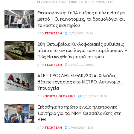
29/11/2024 18:40 - ΕΝΗΜΈΡΩΣΗ 30/11/2024 01:19
Θεσσαλονίκη: Σε 14 ημέρες η πόλη θα έχει
μετρό – Οι καινοτομίες, τα δρομολόγια και
το κόστος εισιτηρίου
ΑΠΌ
TECHTEAM
16/11/2024 10:36
28η Οκτωβρίου: Κυκλοφοριακές ρυθμίσεις
αύριο στο κέντρο λόγω των παρελάσεων –
Πώς θα κινηθούν μετρό και τραμ
ΑΠΌ
TECHTEAM
27/10/2024 20:47
ΑΣΕΠ ΠΡΟΣΛΗΨΕΙΣ-6Κ/2024: Χιλιάδες
θέσεις εργασίας στο ΜΕΤΡΟ, Αστυνομία,
Υπουργεία
ΑΠΌ
ΓΙΏΡΓΟΣ ΘΕΟΧΆΡΗΣ
11/10/2024 08:02
Εκδόθηκε το πρώτο ενιαίο ηλεκτρονικό
εισιτήριο για τα ΜΜΜ Θεσσαλονίκης στη
ΔΕΘ
ΑΠΌ
TECHTEAM
07/09/2024 18:18