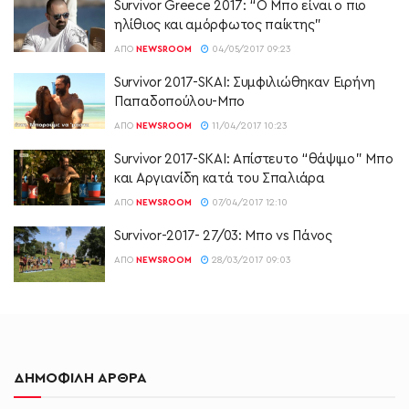
Survivor Greece 2017: “Ο Μπο είναι ο πιο
ηλίθιος και αμόρφωτος παίκτης”
ΑΠΌ
NEWSROOM
04/05/2017 09:23
Survivor 2017-SKAI: Συμφιλιώθηκαν Ειρήνη
Παπαδοπούλου-Μπο
ΑΠΌ
NEWSROOM
11/04/2017 10:23
Survivor 2017-SKAI: Απίστευτο “θάψιμο” Μπο
και Αργιανίδη κατά του Σπαλιάρα
ΑΠΌ
NEWSROOM
07/04/2017 12:10
Survivor-2017- 27/03: Μπο vs Πάνος
ΑΠΌ
NEWSROOM
28/03/2017 09:03
ΔΗΜΟΦΙΛΗ ΑΡΘΡΑ