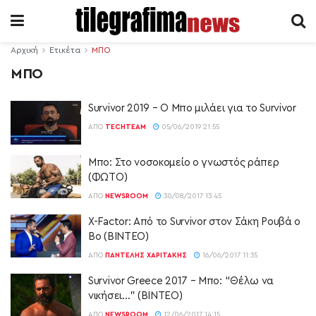
Αρχική
Ετικέτα
ΜΠΟ
ΜΠΟ
Survivor 2019 – Ο Μπο μιλάει για το Survivor
ΑΠΌ
TECHTEAM
05/06/2019 21:55
Μπο: Στο νοσοκομείο ο γνωστός ράπερ
(ΦΩΤΟ)
ΑΠΌ
NEWSROOM
30/08/2017 13:45
X-Factor: Από το Survivor στον Σάκη Ρουβά ο
Βο (ΒΙΝΤΕΟ)
ΑΠΌ
ΠΑΝΤΕΛΉΣ ΧΑΡΙΤΆΚΗΣ
16/06/2017 11:35
Survivor Greece 2017 – Μπο: “Θέλω να
νικήσει…” (ΒΙΝΤΕΟ)
ΑΠΌ
NEWSROOM
12/06/2017 14:15