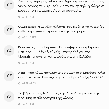
Αντώνης Σαμαράς: «Γενναίο βήμα» η αναγνώριση της
γενοκτονίας των Αρμενίων από το Ισραήλ, η ελληνική
κυβέρνηση να αξιοποιήσει τη συγκυρία
65 SHARES
ΟΣΔΕ 2026: Η μεγάλη αλλαγή που πρέπει να γνωρίζει
κάθε παραγωγός πριν κάνει την αίτησή του
62 SHARES
Καύσωνας στην Ευρώπη: Γιατί «ψήνεται» η Γηραιά
Ήπειρος – Τι λένε διεθνείς μετεωρολόγοι στο
tilegrafimanews.gr και τι ισχύει για την Ελλάδα
62 SHARES
ΑΣΕΠ: Νέο Κύμα Μόνιμων Διορισμών στο Δημόσιο: Όλα
όσα Πρέπει να Γνωρίζετε για την Προκήρυξη 5Κ/2026
61 SHARES
Τα βήματα της Ν.Δ. προς την Αυτοδυναμία και την
πολιτική σταθερότητα της χώρας
59 SHARES