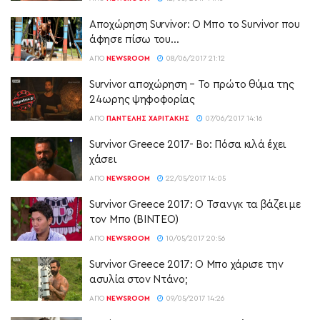
Αποχώρηση Survivor: Ο Μπο το Survivor που
άφησε πίσω του…
ΑΠΌ
NEWSROOM
08/06/2017 21:12
Survivor αποχώρηση – Το πρώτο θύμα της
24ωρης ψηφοφορίας
ΑΠΌ
ΠΑΝΤΕΛΉΣ ΧΑΡΙΤΆΚΗΣ
07/06/2017 14:16
Survivor Greece 2017- Bo: Πόσα κιλά έχει
χάσει
ΑΠΌ
NEWSROOM
22/05/2017 14:05
Survivor Greece 2017: Ο Τσανγκ τα βάζει με
τον Μπο (ΒΙΝΤΕΟ)
ΑΠΌ
NEWSROOM
10/05/2017 20:56
Survivor Greece 2017: Ο Μπο χάρισε την
ασυλία στον Ντάνο;
ΑΠΌ
NEWSROOM
09/05/2017 14:26