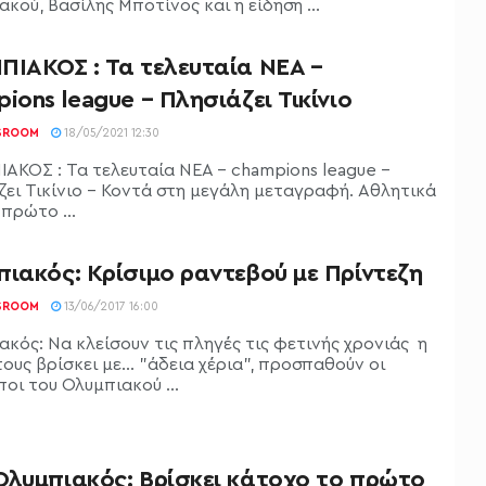
κού, Βασίλης Μποτίνος και η είδηση ...
ΠΙΑΚΟΣ : Τα τελευταία ΝΕΑ –
ions league – Πλησιάζει Τικίνιο
SROOM
18/05/2021 12:30
ΑΚΟΣ : Τα τελευταία ΝΕΑ - champions league -
ζει Τικίνιο - Κοντά στη μεγάλη μεταγραφή. Αθλητικά
 πρώτο ...
ιακός: Κρίσιμο ραντεβού με Πρίντεζη
SROOM
13/06/2017 16:00
ακός: Να κλείσουν τις πληγές τις φετινής χρονιάς η
ους βρίσκει με... "άδεια χέρια", προσπαθούν οι
οι του Ολυμπιακού ...
Ολυμπιακός: Βρίσκει κάτοχο το πρώτο