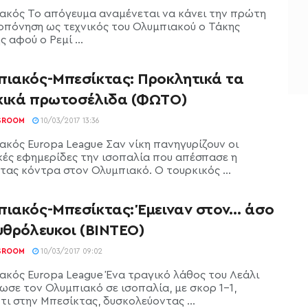
ακός Το απόγευμα αναμένεται να κάνει την πρώτη
οπόνηση ως τεχνικός του Ολυμπιακού ο Τάκης
 αφού ο Ρεμί ...
πιακός-Μπεσίκτας: Προκλητικά τα
κικά πρωτοσέλιδα (ΦΩΤΟ)
SROOM
10/03/2017 13:36
ακός Europa League Σαν νίκη πανηγυρίζουν οι
κές εφημερίδες την ισοπαλία που απέσπασε η
τας κόντρα στον Ολυμπιακό. Ο τουρκικός ...
πιακός-Μπεσίκτας: Έμειναν στον… άσο
υθρόλευκοι (ΒΙΝΤΕΟ)
SROOM
10/03/2017 09:02
ακός Europa League Ένα τραγικό λάθος του Λεάλι
ωσε τον Ολυμπιακό σε ισοπαλία, με σκορ 1-1,
τι στην Μπεσίκτας, δυσκολεύοντας ...