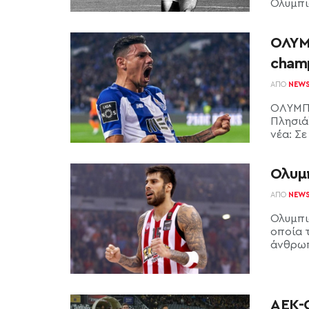
Ολυμπια
ΟΛΥΜ
champ
ΑΠΌ
NEW
ΟΛΥΜΠΙ
Πλησιά
νέα: Σε
Ολυμπ
ΑΠΌ
NEW
Ολυμπι
οποία τ
άνθρωπ
ΑΕΚ-