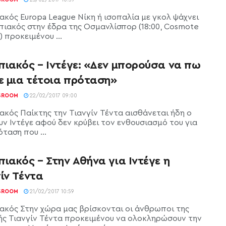
ακός Europa League Νίκη ή ισοπαλία με γκολ ψάχνει
πιακός στην έδρα της Οσμανλίσπορ (18:00, Cosmote
) προκειμένου ...
πιακός – Ιντέγε: «Δεν μπορούσα να πω
ε μια τέτοια πρόταση»
SROOM
22/02/2017 09:00
ακός Παίκτης την Τιανγίν Τέντα αισθάνεται ήδη ο
ν Ιντέγε αφού δεν κρύβει τον ενθουσιασμό του για
ταση που ...
ιακός – Στην Αθήνα για Ιντέγε η
ίν Τέντα
SROOM
21/02/2017 10:59
ακός Στην χώρα μας βρίσκονται οι άνθρωποι της
κής Τιανγίν Τέντα προκειμένου να ολοκληρώσουν την