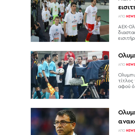
εισιτ
ΑΠΌ
NEW
ΑΕΚ-Ολ
διαστα
εισιτήρ
Ολυμ
ΑΠΌ
NEW
Ολυμπια
τίτλος
αφού ό
Ολυμπ
ανακ
ΑΠΌ
NEW