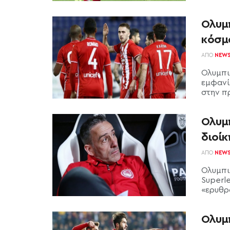
Ολυμ
κόσμ
ΑΠΌ
NEW
Ολυμπι
εμφανίσ
στην πρ
Ολυμ
διοί
ΑΠΌ
NEW
Ολυμπι
Superl
«ερυθρ
Ολυμ