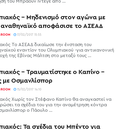
ση του Μπράουν Ιντέγε από ...
πιακός – Μηδενισμό στον αγώνα με
Παναθηναϊκό αποφάσισε το ΑΣΕΑΔ
SROOM
17/02/2017 15:55
ακός Το ΑΣΕΑΔ δικαίωσε την ένσταση του
ναϊκού εναντίον του Ολυμπιακού -για αντικανονική
χή της Εβίνας Μάλτση στο μεταξύ τους ...
πιακός – Τραυματίστηκε ο Καπίνο –
ς με Οσμανλίσπορ
SROOM
15/02/2017 14:10
ακός Χωρίς τον Στέφανο Καπίνο θα αναγκαστεί να
ρώσει τα σχέδια του για την αναμέτρηση κόντρα
σμανλίσπορ ο Πάουλο ...
πιακός: Τα σχέδια του Μπέντο για