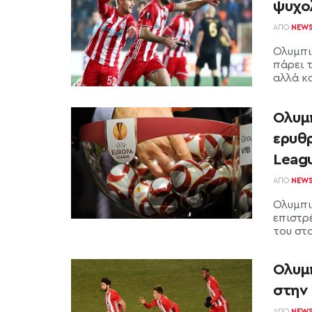
ψυχο
ΑΠΌ
NEW
Ολυμπι
πάρει 
αλλά και
Ολυμ
ερυθ
Leag
ΑΠΌ
NEW
Ολυμπι
επιστρ
του στο
Ολυμ
στην
ΑΠΌ
NEW