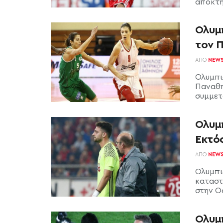
απόκτη
Ολυμ
τον 
ΑΠΌ
NEW
Ολυμπι
Παναθη
συμμετο
Ολυμ
Εκτό
ΑΠΌ
NEW
Ολυμπι
καταστ
στην Ο
Ολυμ