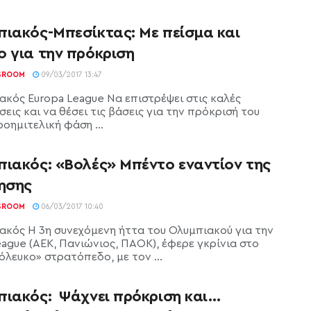
πιακός-Μπεσίκτας: Με πείσμα και
ο για την πρόκριση
SROOM
09/03/2017 13:47
ακός Europa League Να επιστρέψει στις καλές
εις και να θέσει τις βάσεις για την πρόκρισή του
οημιτελική φάση ...
πιακός: «Βολές» Μπέντο εναντίον της
κησης
SROOM
06/03/2017 10:40
ακός Η 3η συνεχόμενη ήττα του Ολυμπιακού για την
eague (ΑΕΚ, Πανιώνιος, ΠΑΟΚ), έφερε γκρίνια στο
όλευκο» στρατόπεδο, με τον ...
πιακός: Ψάχνει πρόκριση και…