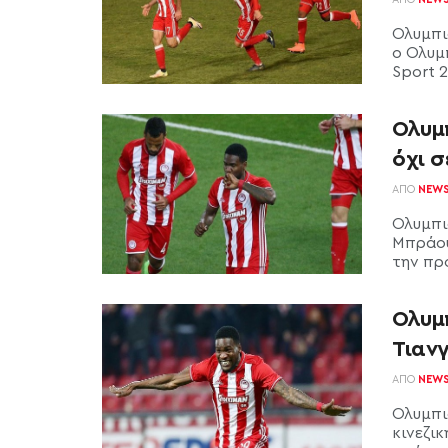
Ολυμπι
ο Ολυμ
Sport 2
Ολυμ
όχι σ
ΑΠΌ
NEW
Ολυμπι
Μπράου
την πρό
Ολυμπ
Τιανγ
ΑΠΌ
NEW
Ολυμπι
κινεζι