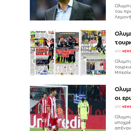
Ολυμπι
του πρ
Λεμονής
Ολυμ
τουρ
ΑΠΌ
NEW
Ολυμπι
τουρκι
Μπεσίκ
Ολυμ
οι ερ
ΑΠΌ
NEW
Ολυμπι
υποχρέ
απέναν