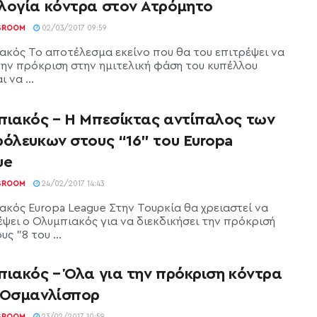
λογία κόντρα στον Ατρόμητο
SROOM
02/03/2017 09:59
ακός Το αποτέλεσμα εκείνο που θα του επιτρέψει να
την πρόκριση στην ημιτελική φάση του κυπέλλου
 να ...
πιακός – Η Μπεσίκτας αντίπαλος των
ρόλευκων στους “16” του Europa
ue
SROOM
24/02/2017 14:43
ακός Europa League Στην Τουρκία θα χρειαστεί να
έψει ο Ολυμπιακός για να διεκδικήσει την πρόκρισή
υς "8 του ...
πιακός – Όλα για την πρόκριση κόντρα
 Οσμανλίσπορ
SROOM
23/02/2017 10:59