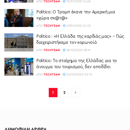
ΑΠΌ
TECHTEAM
12/01/2021 14:05
Politico: O Τραμπ έκανε την Αμερική μια
«χώρα σκ@τ@»
ΑΠΌ
TECHTEAM
07/01/2021 21:03
Politico : «Η Ελλάδα της καρδιάς μας» – Πώς
διαχειριστήκαμε τον κορωνοϊό
ΑΠΌ
TECHTEAM
18/10/2020 18:10
Politico: Το στοίχημα της Ελλάδας για το
άνοιγμα του τουρισμού, δεν αποδίδει
ΑΠΌ
TECHTEAM
20/07/2020 20:10
1
2
ΔΗΜΟΦΙΛΗ ΑΡΘΡΑ