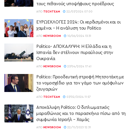
τους πιθανούς υποψήφιους προέδρους
ΑΠΌ
TECHTEAM
22/07/2024 07:00
ΕΥΡΩΕΚΛΟΓΕΣ 2024: Οι κερδισμένοι και οι
χαμένοι – Η ανάλυση του Politico
ΑΠΌ
NEWSROOM
10/06/2024 13:31
Politico- ΑΠΟΚΑΛΥΨΗ: H Ελλάδα και η
Ισπανία δεν στέλνουν πυραύλους στην
Ουκρανία
ΑΠΌ
NEWSROOM
27/04/2024 17:41
Politico: Προοδευτική στροφή Μητσοτάκη με
το νομοσχέδιο για τον γάμο των ομόφυλων
ζευγαριών
ΑΠΌ
TECHTEAM
07/02/2024 11:57
Αποκάλυψη Politico: Ο διπλωματικός
μαραθώνιος και το παρασκήνιο πίσω από τη
συμφωνία Ισραήλ – Χαμάς
ΑΠΌ
NEWSROOM
22/11/2023 12:31