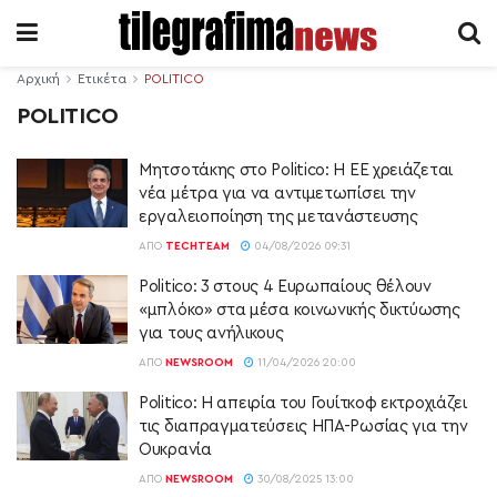
Αρχική
Ετικέτα
POLITICO
POLITICO
Μητσοτάκης στο Politico: Η ΕΕ χρειάζεται
νέα μέτρα για να αντιμετωπίσει την
εργαλειοποίηση της μετανάστευσης
ΑΠΌ
TECHTEAM
04/08/2026 09:31
Politico: 3 στους 4 Ευρωπαίους θέλουν
«μπλόκο» στα μέσα κοινωνικής δικτύωσης
για τους ανήλικους
ΑΠΌ
NEWSROOM
11/04/2026 20:00
Politico: Η απειρία του Γουίτκοφ εκτροχιάζει
τις διαπραγματεύσεις ΗΠΑ-Ρωσίας για την
Ουκρανία
ΑΠΌ
NEWSROOM
30/08/2025 13:00