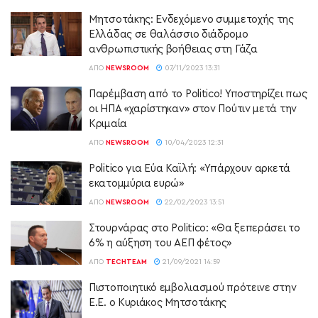
Μητσοτάκης: Ενδεχόμενο συμμετοχής της
Ελλάδας σε θαλάσσιο διάδρομο
ανθρωπιστικής βοήθειας στη Γάζα
ΑΠΌ
NEWSROOM
07/11/2023 13:31
Παρέμβαση από το Politico! Υποστηρίζει πως
οι ΗΠΑ «χαρίστηκαν» στον Πούτιν μετά την
Κριμαία
ΑΠΌ
NEWSROOM
10/04/2023 12:31
Politico για Εύα Καϊλή: «Υπάρχουν αρκετά
εκατομμύρια ευρώ»
ΑΠΌ
NEWSROOM
22/02/2023 13:51
Στουρνάρας στο Politico: «Θα ξεπεράσει το
6% η αύξηση του ΑΕΠ φέτος»
ΑΠΌ
TECHTEAM
21/09/2021 14:59
Πιστοποιητικό εμβολιασμού πρότεινε στην
Ε.Ε. ο Κυριάκος Μητσοτάκης