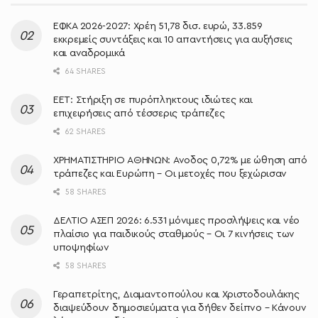
ΕΦΚΑ 2026-2027: Χρέη 51,78 δισ. ευρώ, 33.859
εκκρεμείς συντάξεις και 10 απαντήσεις για αυξήσεις
και αναδρομικά
64 SHARES
ΕΕΤ: Στήριξη σε πυρόπληκτους ιδιώτες και
επιχειρήσεις από τέσσερις τράπεζες
62 SHARES
ΧΡΗΜΑΤΙΣΤΗΡΙΟ ΑΘΗΝΩΝ: Άνοδος 0,72% με ώθηση από
τράπεζες και Ευρώπη – Οι μετοχές που ξεχώρισαν
58 SHARES
ΔΕΛΤΙΟ ΑΣΕΠ 2026: 6.531 μόνιμες προσλήψεις και νέο
πλαίσιο για παιδικούς σταθμούς – Οι 7 κινήσεις των
υποψηφίων
58 SHARES
Γεραπετρίτης, Διαμαντοπούλου και Χριστοδουλάκης
διαψεύδουν δημοσιεύματα για δήθεν δείπνο – Κάνουν