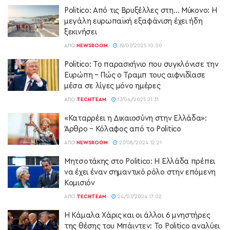
Politico: Από τις Βρυξέλλες στη… Μύκονο: Η
μεγάλη ευρωπαϊκή εξαφάνιση έχει ήδη
ξεκινήσει
ΑΠΌ
NEWSROOM
19/07/2025 10:00
Politico: Το παρασκήνιο που συγκλόνισε την
Ευρώπη – Πώς ο Τραμπ τους αιφνιδίασε
μέσα σε λίγες μόνο ημέρες
ΑΠΌ
TECHTEAM
17/04/2025 21:31
«Καταρρέει η Δικαιοσύνη στην Ελλάδα»:
Άρθρο – Κόλαφος από το Politico
ΑΠΌ
NEWSROOM
27/08/2024 12:21
Μητσοτάκης στο Politico: Η Ελλάδα πρέπει
να έχει έναν σημαντικό ρόλο στην επόμενη
Κομισιόν
ΑΠΌ
TECHTEAM
24/07/2024 17:02
Η Κάμαλα Χάρις και οι άλλοι 6 μνηστήρες
της θέσης του Μπάιντεν: Το Politico αναλύει