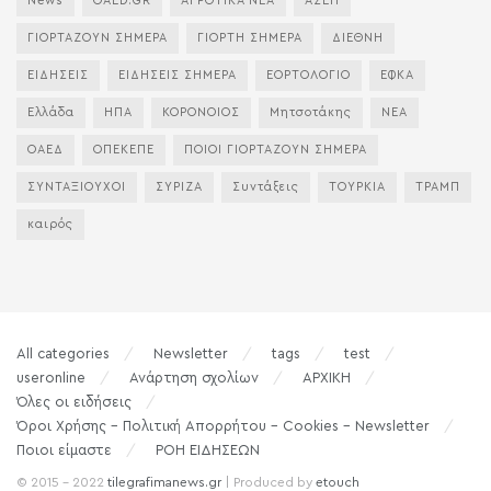
News
OAED.GR
ΑΓΡΟΤΙΚΑ ΝΕΑ
ΑΣΕΠ
ΓΙΟΡΤΑΖΟΥΝ ΣΗΜΕΡΑ
ΓΙΟΡΤΗ ΣΗΜΕΡΑ
ΔΙΕΘΝΗ
ΕΙΔΗΣΕΙΣ
ΕΙΔΗΣΕΙΣ ΣΗΜΕΡΑ
ΕΟΡΤΟΛΟΓΙΟ
ΕΦΚΑ
Ελλάδα
ΗΠΑ
ΚΟΡΟΝΟΙΟΣ
Μητσοτάκης
ΝΕΑ
ΟΑΕΔ
ΟΠΕΚΕΠΕ
ΠΟΙΟΙ ΓΙΟΡΤΑΖΟΥΝ ΣΗΜΕΡΑ
ΣΥΝΤΑΞΙΟΥΧΟΙ
ΣΥΡΙΖΑ
Συντάξεις
ΤΟΥΡΚΙΑ
ΤΡΑΜΠ
καιρός
All categories
Newsletter
tags
test
useronline
Ανάρτηση σχολίων
ΑΡΧΙΚΗ
Όλες οι ειδήσεις
Όροι Χρήσης – Πολιτική Απορρήτου – Cookies – Newsletter
Ποιοι είμαστε
ΡΟΗ ΕΙΔΗΣΕΩΝ
© 2015 - 2022
tilegrafimanews.gr
| Produced by
etouch