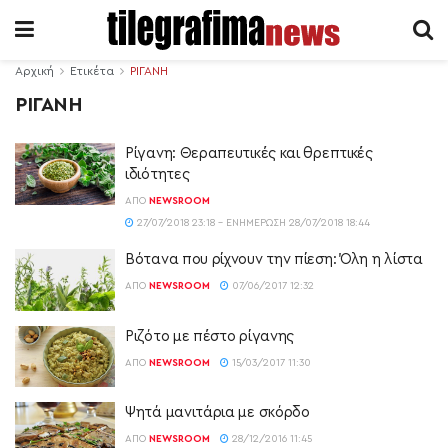
Αρχική
Ετικέτα
ΡΙΓΑΝΗ
ΡΙΓΑΝΗ
Ρίγανη: Θεραπευτικές και θρεπτικές
ιδιότητες
ΑΠΌ
NEWSROOM
27/07/2018 23:18 - ΕΝΗΜΈΡΩΣΗ 28/07/2018 18:44
Βότανα που ρίχνουν την πίεση: Όλη η λίστα
ΑΠΌ
NEWSROOM
07/06/2017 12:32
Ριζότο με πέστο ρίγανης
ΑΠΌ
NEWSROOM
15/03/2017 11:30
Ψητά μανιτάρια με σκόρδο
ΑΠΌ
NEWSROOM
28/12/2016 11:45