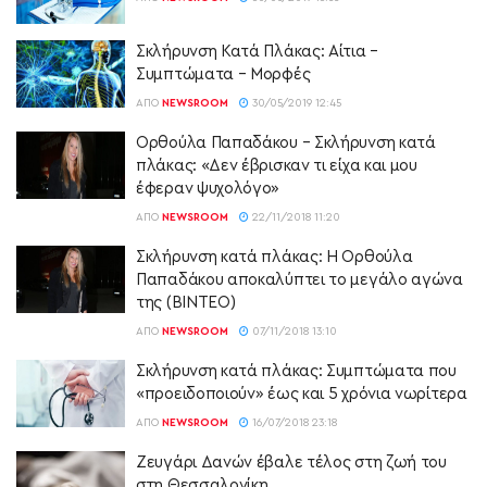
Σκλήρυνση Κατά Πλάκας: Αίτια –
Συμπτώματα – Μορφές
ΑΠΌ
NEWSROOM
30/05/2019 12:45
Ορθούλα Παπαδάκου – Σκλήρυνση κατά
πλάκας: «Δεν έβρισκαν τι είχα και μου
έφεραν ψυχολόγο»
ΑΠΌ
NEWSROOM
22/11/2018 11:20
Σκλήρυνση κατά πλάκας: Η Ορθούλα
Παπαδάκου αποκαλύπτει το μεγάλο αγώνα
της (ΒΙΝΤΕΟ)
ΑΠΌ
NEWSROOM
07/11/2018 13:10
Σκλήρυνση κατά πλάκας: Συμπτώματα που
«προειδοποιούν» έως και 5 χρόνια νωρίτερα
ΑΠΌ
NEWSROOM
16/07/2018 23:18
Ζευγάρι Δανών έβαλε τέλος στη ζωή του
στη Θεσσαλονίκη