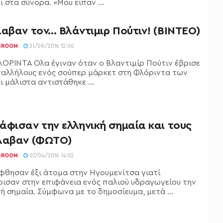
 στα σύνορα. «Μου είπαν ...
αβαν τον… Βλάντιμιρ Πούτιν! (ΒΙΝΤΕΟ)
SROOM
31/08/2016 12:00
ΟΡΙΝΤΑ Όλα έγιναν όταν ο Βλαντιμίρ Πούτιν έβρισε
παλλήλους ενός σούπερ μάρκετ στη Φλόριντα των
 μάλιστα αντιστάθηκε ...
άφισαν την ελληνική σημαία και τους
λαβαν (ΦΩΤΟ)
SROOM
07/04/2016 14:02
φθησαν έξι άτομα στην Ηγουμενίτσα γιατί
ισαν στην επιφάνεια ενός παλιού υδραγωγείου την
ή σημαία. Σύμφωνα με το δημοσίευμα, μετά ...