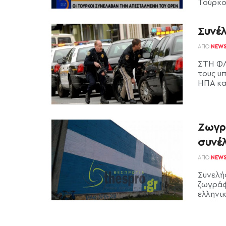
Τούρκοι
Συνέλ
ΑΠΌ
NEW
ΣΤΗ ΦΛ
τους υ
ΗΠΑ και
Ζωγρ
συνέ
ΑΠΌ
NEW
Συνελή
ζωγράφ
ελληνικ